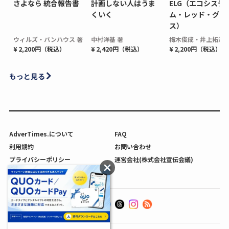
さよなら 統合報告書
計画しない人はうま
ELG（エコシステ
くいく
ム・レッド・グロ
ス）
ウィルズ・パンハウス 著
中村洋基 著
梅木俊成・井上拓海 
¥ 2,200円（税込）
¥ 2,420円（税込）
¥ 2,200円（税込）
もっと見る
AdverTimes.について
FAQ
利用規約
お問い合わせ
プライバシーポリシー
運営会社(株式会社宣伝会議)
利用者情報の外部送信について