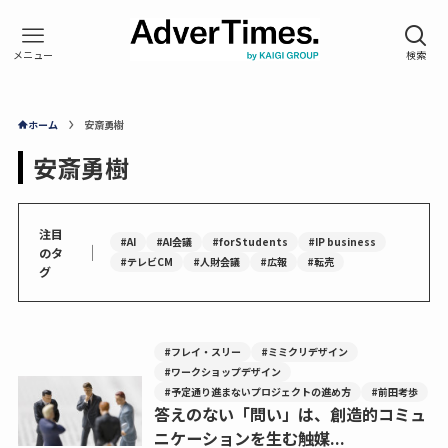
ホーム
安斎勇樹
安斎勇樹
注目
#AI
#AI会議
#forStudents
#IP business
｜
のタ
#テレビCM
#人財会議
#広報
#転売
グ
#フレイ・スリー
#ミミクリデザイン
#ワークショップデザイン
#予定通り進まないプロジェクトの進め方
#前田考歩
答えのない「問い」は、創造的コミュ
ニケーションを生む触媒...