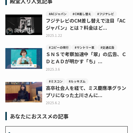
殿堂入り人気記事
#ACジャパン
#CM差し替え
#フジテレビ
フジテレビのCM差し替えで注目「AC
ジャパン」とは？料金はど...
2025.1.22
#コピーの改行
#サントリー翠
#交通広告
ＳＮＳで考察加速中「翠」の広告、Ｃ
ＤとＡＤが明かす「ち」...
2025.3.6
#ミスコン
#ルッキズム
高卒社会人を経て、ミス慶應準グラン
プリになった土川さんに...
2025.6.2
あなたにおススメの記事