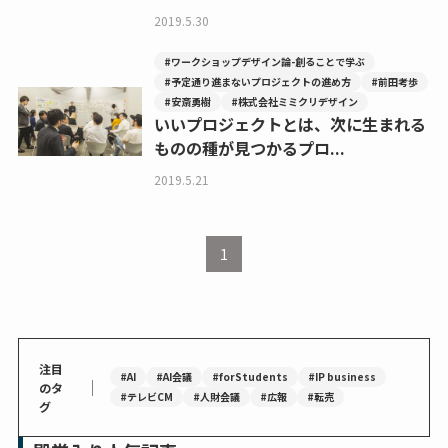
2019.5.30
#ワークショップデザイン論-創ることで学ぶ
#予定通り進まないプロジェクトの進め方
#前田考歩
#安斎勇樹
#株式会社ミミクリデザイン
いいプロジェクトとは、次に生まれる
ものの種が見つかるプロ...
2019.5.21
1
注目
#AI
#AI会議
#forStudents
#IP business
｜
のタ
#テレビCM
#人財会議
#広報
#転売
グ