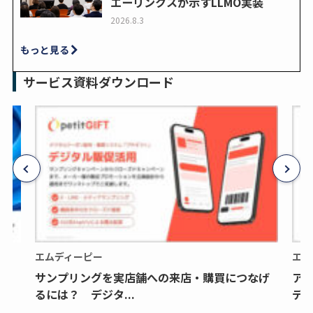
エーリンクスが示すLLMO実装
2026.8.3
もっと見る
サービス資料ダウンロード
エムディーピー
エム
サンプリングを実店舗への来店・購買につなげ
ア
るには？ デジタ...
デジ