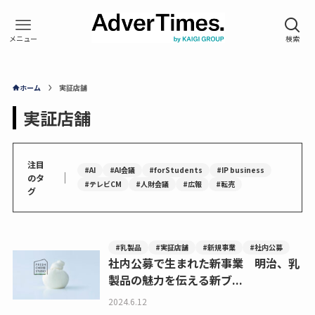
ホーム
実証店舗
実証店舗
注目
#AI
#AI会議
#forStudents
#IP business
｜
のタ
#テレビCM
#人財会議
#広報
#転売
グ
#乳製品
#実証店舗
#新規事業
#社内公募
社内公募で生まれた新事業 明治、乳
製品の魅力を伝える新ブ...
2024.6.12