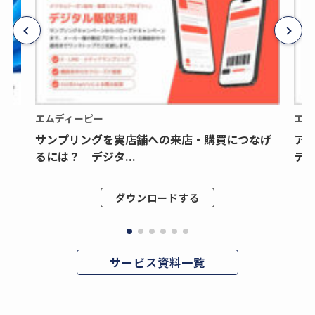
エムディーピー
エム
サンプリングを実店舗への来店・購買につなげ
ア
るには？ デジタ...
デジ
ダウンロードする
サービス資料一覧