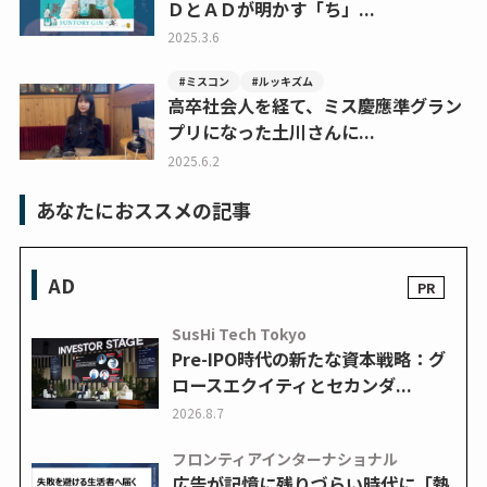
ＤとＡＤが明かす「ち」...
2025.3.6
#ミスコン
#ルッキズム
高卒社会人を経て、ミス慶應準グラン
プリになった土川さんに...
2025.6.2
あなたにおススメの記事
AD
SusHi Tech Tokyo
Pre-IPO時代の新たな資本戦略：グ
ロースエクイティとセカンダ...
2026.8.7
フロンティアインターナショナル
広告が記憶に残りづらい時代に「熱