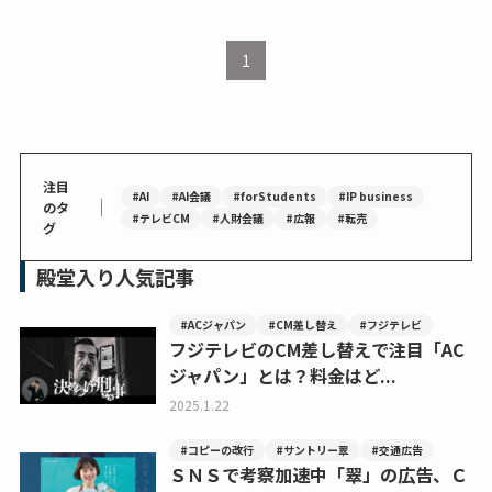
1
注目
#AI
#AI会議
#forStudents
#IP business
｜
のタ
#テレビCM
#人財会議
#広報
#転売
グ
殿堂入り人気記事
#ACジャパン
#CM差し替え
#フジテレビ
フジテレビのCM差し替えで注目「AC
ジャパン」とは？料金はど...
2025.1.22
#コピーの改行
#サントリー翠
#交通広告
ＳＮＳで考察加速中「翠」の広告、Ｃ