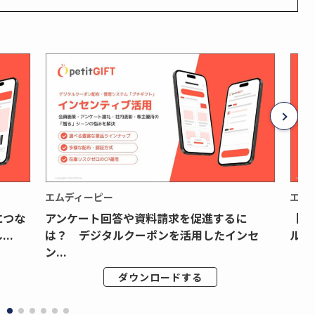
エムディーピー
エム
につな
アンケート回答や資料請求を促進するに
【月
..
は？ デジタルクーポンを活用したインセ
ルク
ン...
ダウンロードする