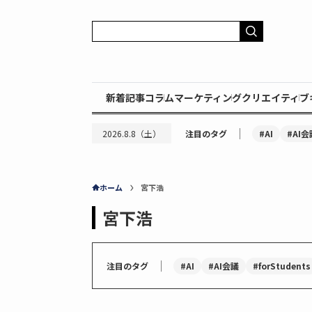
新着記事
コラム
マーケティング
クリエイティブ
｜
#AI
#AI会
2026.8.8（土）
注目のタグ
ホーム
宮下浩
宮下浩
｜
#AI
#AI会議
#forStudents
注目のタグ