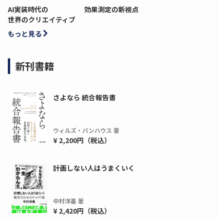
AI実装時代の
効果測定の新視点
世界のクリエイティブ
もっと見る
新刊書籍
さよなら 統合報告書
ウィルズ・パンハウス 著
ディーピー
ガラパゴス
¥ 2,200円（税込）
間1,000万本以上の配布実績！】デジタ
導入率87%でも期
ーポンを活用した販促キャンペーンを...
AIを「売上」につ
計画しない人はうまくいく
デ...
ダウンロードする
ダウ
中村洋基 著
¥ 2,420円（税込）