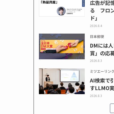
広告が記
る フロン
ド」
2026.8.4
日本郵便
DMには人
賞」の応
2026.8.3
ミツエーリン
AI検索
すLLMO
2026.8.3