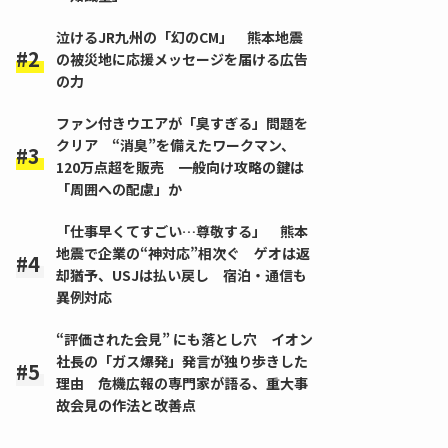
泣けるJR九州の「幻のCM」 熊本地震
の被災地に応援メッセージを届ける広告
の力
ファン付きウエアが「臭すぎる」問題を
クリア “消臭”を備えたワークマン、
120万点超を販売 一般向け攻略の鍵は
「周囲への配慮」か
「仕事早くてすごい…尊敬する」 熊本
地震で企業の“神対応”相次ぐ ゲオは返
却猶予、USJは払い戻し 宿泊・通信も
異例対応
“評価された会見” にも落とし穴 イオン
社長の「ガス爆発」発言が独り歩きした
理由 危機広報の専門家が語る、重大事
故会見の作法と改善点