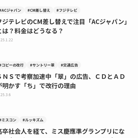
#ACジャパン
#CM差し替え
#フジテレビ
フジテレビのCM差し替えで注目「ACジャパン」
とは？料金はどうなる？
25.1.22
#コピーの改行
#サントリー翠
#交通広告
ＳＮＳで考察加速中「翠」の広告、ＣＤとＡＤ
が明かす「ち」で改行の理由
25.3.6
#ミスコン
#ルッキズム
高卒社会人を経て、ミス慶應準グランプリにな