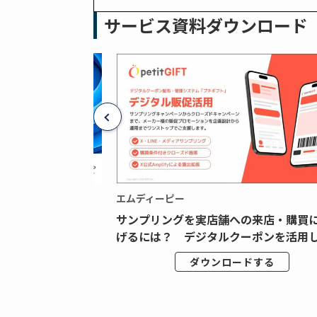
サービス資料ダウンロード
エムディーピー
広告データの“可視
サンプリングを実店舗への来店・購買
ジタル広告内製...
げるには？ デジタルクーポンを活用し.
ドする
ダウンロードする