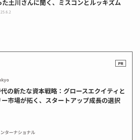
った土川さんに聞く、ミスコンとルッキズム
25.6.2
okyo
PO時代の新たな資本戦略：グロースエクイティと
リー市場が拓く、スタートアップ成長の選択
インターナショナル