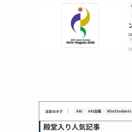
2
「
20
｜
#AI
#AI会議
#forStudents
注目のタグ
殿堂入り人気記事