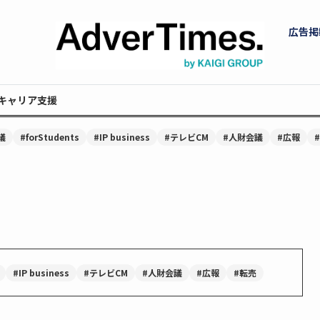
広告掲
キャリア支援
議
#forStudents
#IP business
#テレビCM
#人財会議
#広報
#IP business
#テレビCM
#人財会議
#広報
#転売