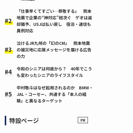
「仕事早くてすごい…尊敬する」 熊本
地震で企業の“神対応”相次ぐ ゲオは返
却猶予、USJは払い戻し 宿泊・通信も
異例対応
泣けるJR九州の「幻のCM」 熊本地震
の被災地に応援メッセージを届ける広告
の力
令和のシニアは何歳から？ 40年でこう
も変わったシニアのライフスタイル
中村敬斗はなぜ起用されるのか BMW・
JAL・コーセー、共通する「本人の経
験」と異なるターゲット
特設ページ