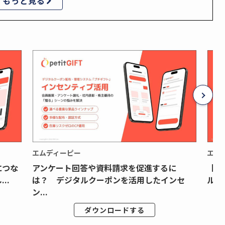
もっと見る
エムディーピー
エム
につな
アンケート回答や資料請求を促進するに
【月
..
は？ デジタルクーポンを活用したインセ
ルク
ン...
ダウンロードする