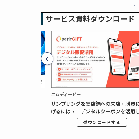
サービス資料ダウンロード
エムディーピー
広告データの“可視
サンプリングを実店舗への来店・購買
ジタル広告内製...
げるには？ デジタルクーポンを活用し.
ドする
ダウンロードする