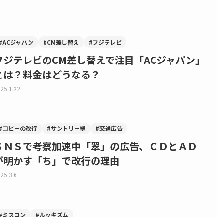
#ACジャパン
#CM差し替え
#フジテレビ
フジテレビのCM差し替えで注目「ACジャパン」
とは？料金はどうなる？
25.1.22
#コピーの改行
#サントリー翠
#交通広告
ＳＮＳで考察加速中「翠」の広告、ＣＤとＡＤ
が明かす「ち」で改行の理由
25.3.6
#ミスコン
#ルッキズム