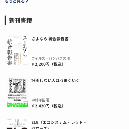
もっと見る
新刊書籍
さよなら 統合報告書
ウィルズ・パンハウス 著
¥ 2,200円（税込）
計画しない人はうまくいく
ディーピー
ガラパゴス
間1,000万本以上の配布実績！】デジタ
導入率87%でも期
中村洋基 著
ーポンを活用した販促キャンペーンを...
AIを「売上」につ
¥ 2,420円（税込）
デ...
ダウンロードする
ダウ
ELG（エコシステム・レッド・
グロース）