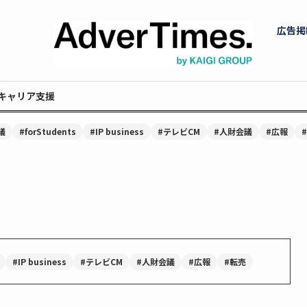
広告掲
キャリア支援
議
#forStudents
#IP business
#テレビCM
#人財会議
#広報
#IP business
#テレビCM
#人財会議
#広報
#転売