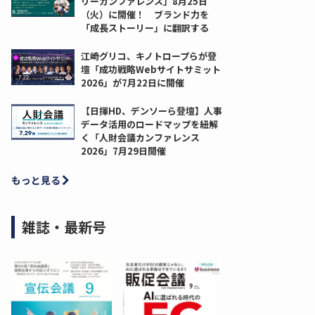
リーカンファレンス」8月25日
（火）に開催！ ブランド力を
「成長ストーリー」に翻訳する
江崎グリコ、キノトロープらが登
壇「成功戦略Webサイトサミット
2026」が7月22日に開催
【日揮HD、デンソーら登壇】人事
データ活用のロードマップを紐解
く「人財会議カンファレンス
2026」7月29日開催
もっと見る
雑誌・最新号