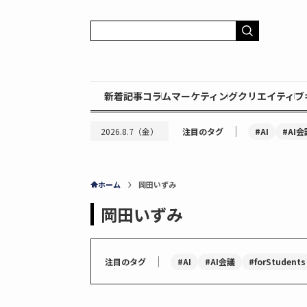
新着記事
コラム
マーケティング
クリエイティブ
｜
#AI
#AI会
2026.8.7（金）
注目のタグ
ホーム
岡田いずみ
岡田いずみ
｜
#AI
#AI会議
#forStudents
注目のタグ