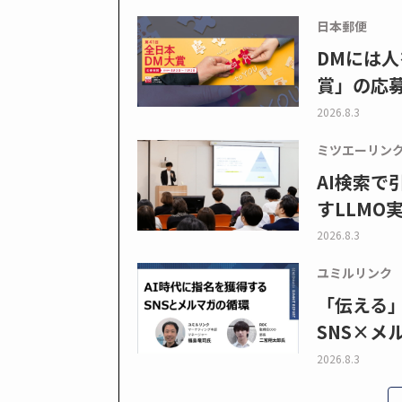
日本郵便
DMには人
賞」の応
2026.8.3
ミツエーリン
AI検索
すLLMO
2026.8.3
ユミルリンク
「伝える
SNS×メ
2026.8.3