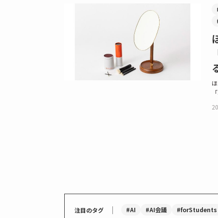
ほ
「
20
｜
#AI
#AI会議
#forStudents
注目のタグ