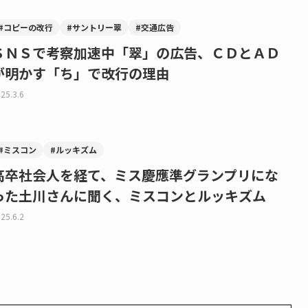
#コピーの改行
#サントリー翠
#交通広告
ＳＮＳで考察加速中「翠」の広告、ＣＤとＡＤ
が明かす「ち」で改行の理由
25.3.6
#ミスコン
#ルッキズム
高卒社会人を経て、ミス慶應準グランプリにな
った土川さんに聞く、ミスコンとルッキズム
25.6.2