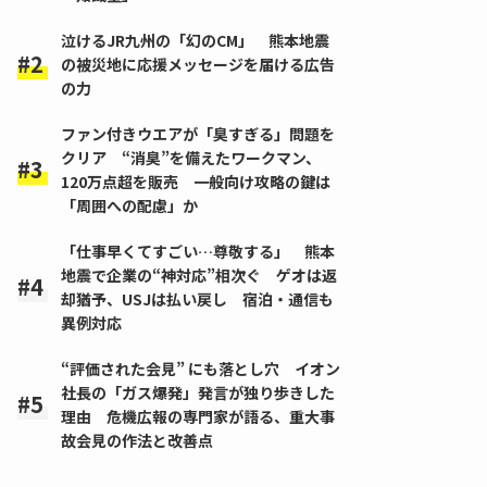
泣けるJR九州の「幻のCM」 熊本地震
の被災地に応援メッセージを届ける広告
の力
ファン付きウエアが「臭すぎる」問題を
クリア “消臭”を備えたワークマン、
120万点超を販売 一般向け攻略の鍵は
「周囲への配慮」か
「仕事早くてすごい…尊敬する」 熊本
地震で企業の“神対応”相次ぐ ゲオは返
却猶予、USJは払い戻し 宿泊・通信も
異例対応
“評価された会見” にも落とし穴 イオン
社長の「ガス爆発」発言が独り歩きした
理由 危機広報の専門家が語る、重大事
故会見の作法と改善点