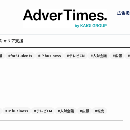
広告掲
キャリア支援
議
#forStudents
#IP business
#テレビCM
#人財会議
#広報
#IP business
#テレビCM
#人財会議
#広報
#転売