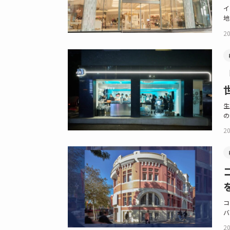
イ
地
20
生
の
20
コ
バ
20