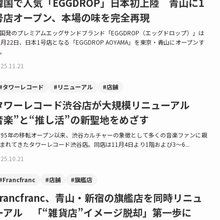
韓国で人気「EGGDROP」日本初上陸 青山に1
号店オープン、本場の味を完全再現
国発のプレミアムエッグサンドブランド「EGGDROP（エッグドロップ）」は
1月22日、日本1号店となる「EGGDROP AOYAMA」を東京・青山にオープンす
。
25.11.21
#タワーレコード
#リニューアル
#店舗
タワーレコード渋谷店が大規模リニューアル
音楽”と“推し活”の新聖地をめざす
995年の移転オープン以来、渋谷カルチャーの象徴として多くの音楽ファンに親
まれてきたタワーレコード渋谷店。同店は11月4日より1階および3〜6...
25.10.21
#Francfranc
#店舗
#旗艦店
Francfranc、青山・新宿の旗艦店を同時リニュ
ーアル 「“雑貨店”イメージ脱却」第一歩に