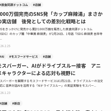
#医食同源ドットコム
#店舗
1000万個完売のSNS発「カップ麻辣湯」まさか
の実店舗 後発としての差別化戦略とは
NSをきっかけに発売から累計1000万個を販売した医食同源ドットコム
ISDG）のカップ麺「中華房 麻辣燙」が2月26日、1号店「ISDG 麻辣燙 吉祥寺
..
26.2.25
#AI
#モスフードサービス
#店舗
モスバーガー、AIがドライブスルー接客 アニ
メキャラクターによる応対も視野に
スバーガーを展開するモスフードサービスは1月21日、ドライブスルーの注文
応に音声対話AIを活用する「AIドライブスルー」の実証実験をモスバー...
26.1.23
#店舗
#新店