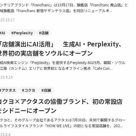
ンテリアブランド「Francfranc」は10月17日、旗艦店「Francfranc 青山店」と
域旗艦店「Francfranc 新宿サザンテラス店」を同日リニューアルオ...
25.10.17
#AI
#Perplexity
#店舗
「店舗演出にAI活用」 生成AI・Perplexity、
世界初の実店舗をソウルにオープン
成AI検索エンジン「Perplexity」を提供するPerplexity AIは9月、韓国・ソウル
江南（カンナム）エリアに世界初となるオフライン拠点「Cafe Curi...
25.9.19
#アクタス
#コクヨ
#店舗
コクヨ×アクタスの協働ブランド、初の常設店
をシドニーにオープン
クヨと、そのグループ会社であるアクタスは7月30日、共同で展開するグロー
ルライフスタイルブランド「HOW WE LIVE」の初となる常設店舗を、202...
25.8.6