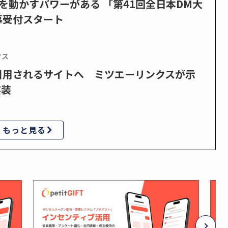
を動かすパワーがある 「第41回全日本DM大
募受付スタート
クス
で引用されるサイトへ ミツエーリンクスが示
実装
もっと見る