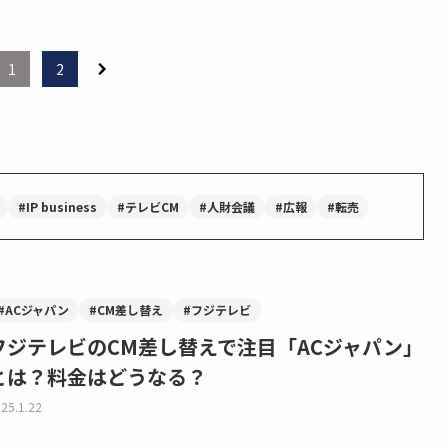
1
2
#IP business
#テレビCM
#人財会議
#広報
#転売
#ACジャパン
#CM差し替え
#フジテレビ
フジテレビのCM差し替えで注目「ACジャパン」
とは？料金はどうなる？
25.1.22