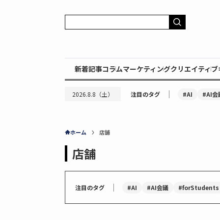
新着記事
コラム
マーケティング
クリエイティブ
｜
#AI
#AI会
2026.8.8（土）
注目のタグ
ホーム
店舗
店舗
｜
#AI
#AI会議
#forStudents
注目のタグ