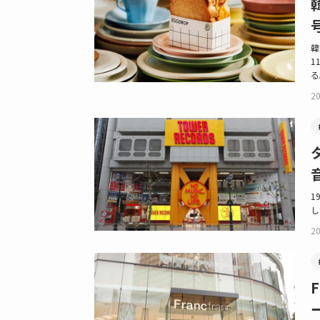
韓
1
る
20
1
し
20