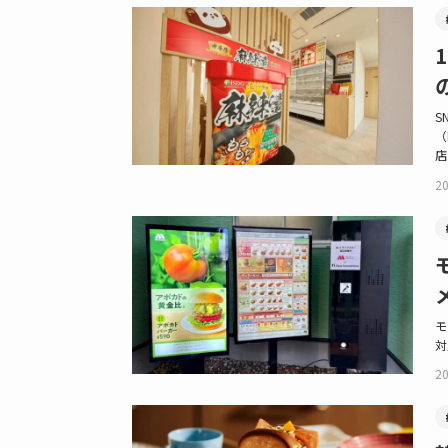
S
（
店.
20
モ
対
20