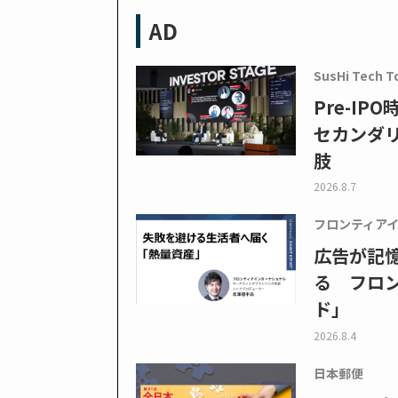
AD
SusHi Tech T
Pre-I
セカンダ
肢
2026.8.7
フロンティア
広告が記
る フロン
ド」
2026.8.4
日本郵便