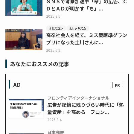
ＳＮＳで考察加速中「翠」の広告、Ｃ
ＤとＡＤが明かす「ち」...
2025.3.6
#ミスコン
#ルッキズム
高卒社会人を経て、ミス慶應準グラン
プリになった土川さんに...
2025.6.2
あなたにおススメの記事
AD
フロンティアインターナショナル
広告が記憶に残りづらい時代に「熱
量資産」を高める フロン...
2026.8.4
日本郵便