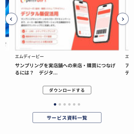
エムディーピー
エム
サンプリングを実店舗への来店・購買につなげ
ア
るには？ デジタ...
デジ
ダウンロードする
サービス資料一覧