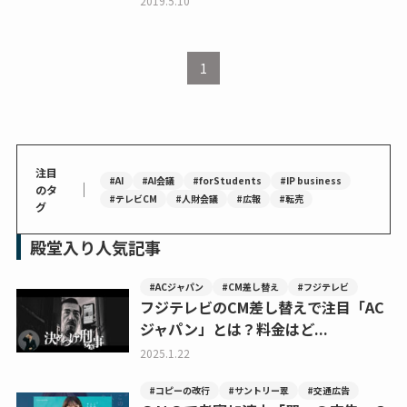
2019.5.10
1
注目
#AI
#AI会議
#forStudents
#IP business
｜
のタ
#テレビCM
#人財会議
#広報
#転売
グ
殿堂入り人気記事
#ACジャパン
#CM差し替え
#フジテレビ
フジテレビのCM差し替えで注目「AC
ジャパン」とは？料金はど...
2025.1.22
#コピーの改行
#サントリー翠
#交通広告