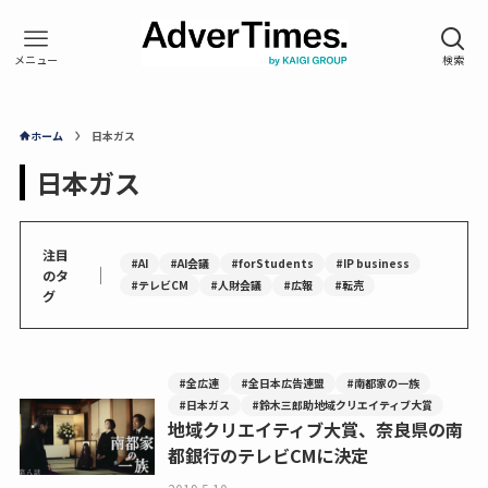
ホーム
日本ガス
日本ガス
注目
#AI
#AI会議
#forStudents
#IP business
｜
のタ
#テレビCM
#人財会議
#広報
#転売
グ
#全広連
#全日本広告連盟
#南都家の一族
#日本ガス
#鈴木三郎助地域クリエイティブ大賞
地域クリエイティブ大賞、奈良県の南
都銀行のテレビCMに決定