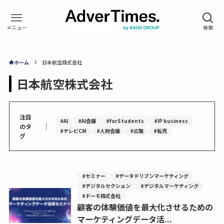
ホーム
日本航空株式会社
日本航空株式会社
注目
#AI
#AI会議
#forStudents
#IP business
｜
のタ
#テレビCM
#人財会議
#広報
#転売
グ
#セミナー
#データドリブンマーケティング
#デジタルセクション
#デジタルマーケティング
#ドーモ株式会社
顧客の体験価値を最大化させるための
マーケティングデータ活...