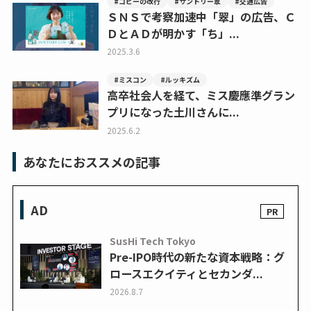
#コピーの改行
#サントリー翠
#交通広告
ＳＮＳで考察加速中「翠」の広告、Ｃ
ＤとＡＤが明かす「ち」...
2025.3.6
#ミスコン
#ルッキズム
高卒社会人を経て、ミス慶應準グラン
プリになった土川さんに...
2025.6.2
あなたにおススメの記事
AD
SusHi Tech Tokyo
Pre-IPO時代の新たな資本戦略：グ
ロースエクイティとセカンダ...
2026.8.7