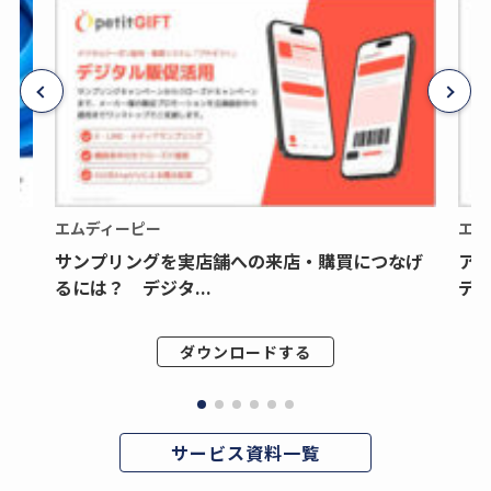
エムディーピー
エム
サンプリングを実店舗への来店・購買につなげ
ア
るには？ デジタ...
デジ
ダウンロードする
サービス資料一覧