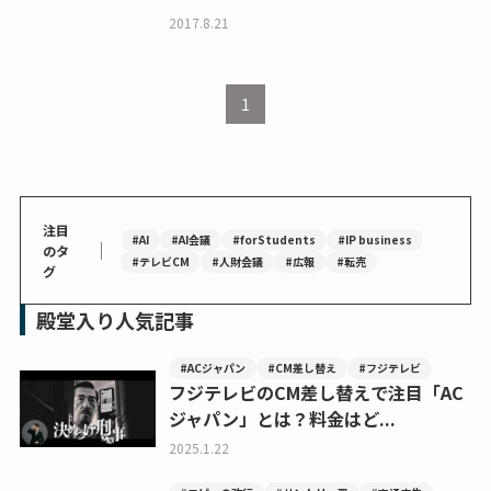
2017.8.21
1
注目
#AI
#AI会議
#forStudents
#IP business
｜
のタ
#テレビCM
#人財会議
#広報
#転売
グ
殿堂入り人気記事
#ACジャパン
#CM差し替え
#フジテレビ
フジテレビのCM差し替えで注目「AC
ジャパン」とは？料金はど...
2025.1.22