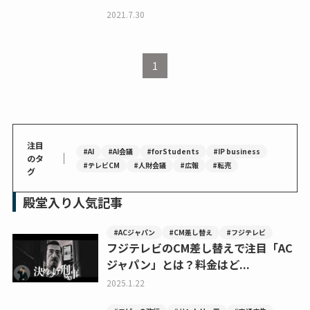
2021.7.30
1
注目
#AI
#AI会議
#forStudents
#IP business
｜
のタ
#テレビCM
#人財会議
#広報
#転売
グ
殿堂入り人気記事
#ACジャパン
#CM差し替え
#フジテレビ
フジテレビのCM差し替えで注目「AC
ジャパン」とは？料金はど...
2025.1.22