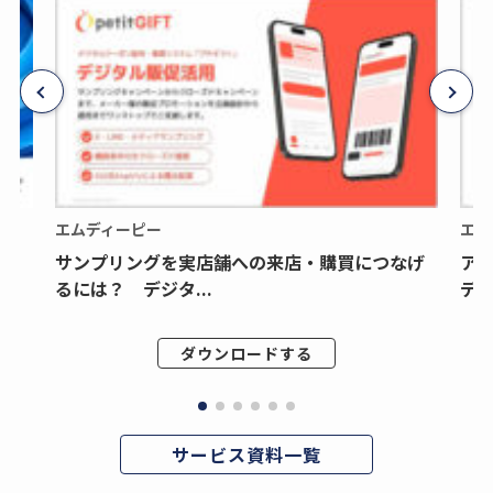
エムディーピー
エム
サンプリングを実店舗への来店・購買につなげ
ア
るには？ デジタ...
デジ
ダウンロードする
サービス資料一覧