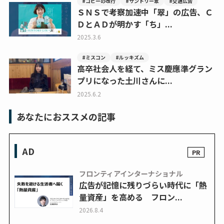
#コピーの改行
#サントリー翠
#交通広告
ＳＮＳで考察加速中「翠」の広告、Ｃ
ＤとＡＤが明かす「ち」...
2025.3.6
#ミスコン
#ルッキズム
高卒社会人を経て、ミス慶應準グラン
プリになった土川さんに...
2025.6.2
あなたにおススメの記事
AD
フロンティアインターナショナル
広告が記憶に残りづらい時代に「熱
量資産」を高める フロン...
2026.8.4