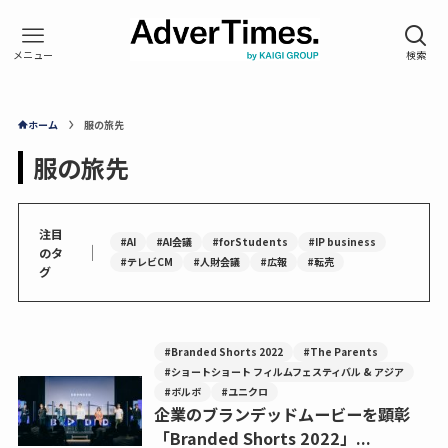
ホーム
服の旅先
服の旅先
注目
#AI
#AI会議
#forStudents
#IP business
｜
のタ
#テレビCM
#人財会議
#広報
#転売
グ
#Branded Shorts 2022
#The Parents
#ショートショート フィルムフェスティバル & アジア
#ボルボ
#ユニクロ
企業のブランデッドムービーを顕彰
「Branded Shorts 2022」...