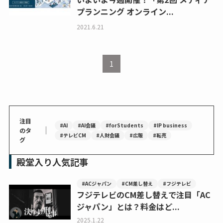
プランニング オンライン...
2021.6.21
1
注目
#AI
#AI会議
#forStudents
#IP business
｜
のタ
#テレビCM
#人財会議
#広報
#転売
グ
殿堂入り人気記事
#ACジャパン
#CM差し替え
#フジテレビ
フジテレビのCM差し替えで注目「AC
ジャパン」とは？料金はど...
2025.1.22