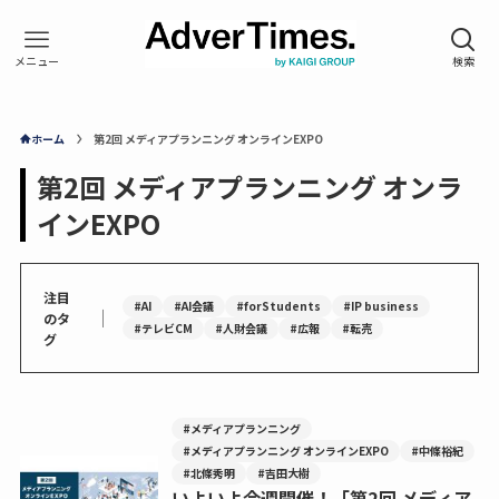
ホーム
第2回 メディアプランニング オンラインEXPO
第2回 メディアプランニング オンラ
インEXPO
注目
#AI
#AI会議
#forStudents
#IP business
｜
のタ
#テレビCM
#人財会議
#広報
#転売
グ
#メディアプランニング
#メディアプランニング オンラインEXPO
#中條裕紀
#北條秀明
#吉田大樹
いよいよ今週開催！「第2回 メディア