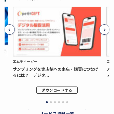
エムディーピー
エム
サンプリングを実店舗への来店・購買につなげ
ア
るには？ デジタ...
デジ
ダウンロードする
サービス資料一覧