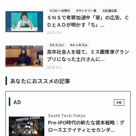
#コピーの改行
#サントリー翠
#交通広告
ＳＮＳで考察加速中「翠」の広告、Ｃ
ＤとＡＤが明かす「ち」...
2025.3.6
#ミスコン
#ルッキズム
高卒社会人を経て、ミス慶應準グラン
プリになった土川さんに...
2025.6.2
あなたにおススメの記事
AD
SusHi Tech Tokyo
Pre-IPO時代の新たな資本戦略：グ
ロースエクイティとセカンダ...