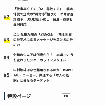
「仕事早くてすごい…尊敬する」 熊本
地震で企業の“神対応”相次ぐ ゲオは返
却猶予、USJは払い戻し 宿泊・通信も
異例対応
泣けるJR九州の「幻のCM」 熊本地震
の被災地に応援メッセージを届ける広告
の力
令和のシニアは何歳から？ 40年でこう
も変わったシニアのライフスタイル
中村敬斗はなぜ起用されるのか BMW・
JAL・コーセー、共通する「本人の経
験」と異なるターゲット
特設ページ