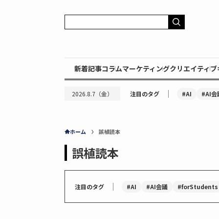
新着記事
コラム
マーケティング
クリエイティブ
｜
#AI
#AI会
2026.8.7（金）
注目のタグ
ホーム
誤植読本
誤植読本
｜
#AI
#AI会議
#forStudents
注目のタグ