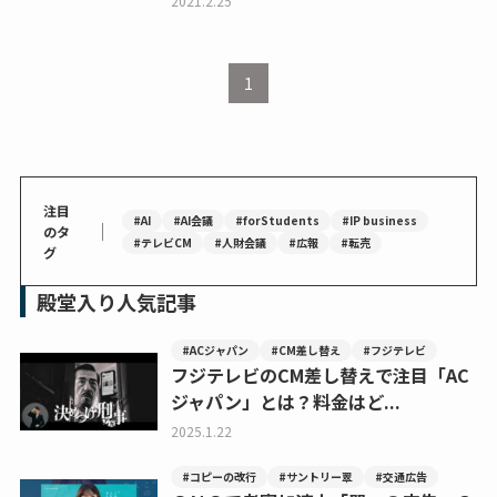
2021.2.25
1
注目
#AI
#AI会議
#forStudents
#IP business
｜
のタ
#テレビCM
#人財会議
#広報
#転売
グ
殿堂入り人気記事
#ACジャパン
#CM差し替え
#フジテレビ
フジテレビのCM差し替えで注目「AC
ジャパン」とは？料金はど...
2025.1.22
#コピーの改行
#サントリー翠
#交通広告