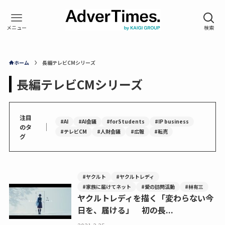
ホーム
長編テレビCMシリーズ
長編テレビCMシリーズ
注目
#AI
#AI会議
#forStudents
#IP business
｜
のタ
#テレビCM
#人財会議
#広報
#転売
グ
#ヤクルト
#ヤクルトレディ
#家族に届けてネット
#愛の訪問活動
#林有三
ヤクルトレディを描く「変わらない今
日を、届ける」 初の長...