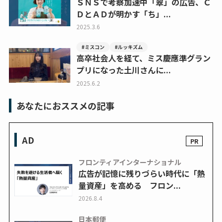
ＳＮＳで考察加速中「翠」の広告、Ｃ
ＤとＡＤが明かす「ち」...
2025.3.6
#ミスコン
#ルッキズム
高卒社会人を経て、ミス慶應準グラン
プリになった土川さんに...
2025.6.2
あなたにおススメの記事
AD
フロンティアインターナショナル
広告が記憶に残りづらい時代に「熱
量資産」を高める フロン...
2026.8.4
日本郵便