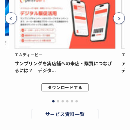
エムディーピー
エム
サンプリングを実店舗への来店・購買につなげ
ア
るには？ デジタ...
デジ
ダウンロードする
サービス資料一覧