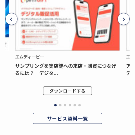
エムディーピー
エム
サンプリングを実店舗への来店・購買につなげ
ア
るには？ デジタ...
デジ
ダウンロードする
サービス資料一覧