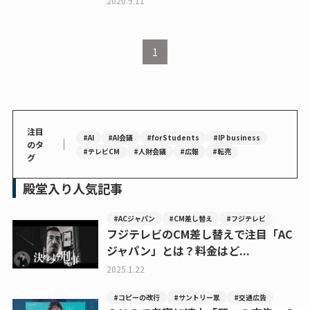
2020.9.11
1
注目
#AI
#AI会議
#forStudents
#IP business
｜
のタ
#テレビCM
#人財会議
#広報
#転売
グ
殿堂入り人気記事
#ACジャパン
#CM差し替え
#フジテレビ
フジテレビのCM差し替えで注目「AC
ジャパン」とは？料金はど...
2025.1.22
#コピーの改行
#サントリー翠
#交通広告