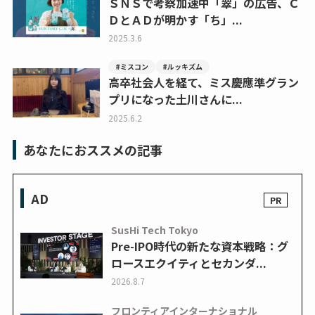
ＳＮＳで考察加速中「翠」の広告、Ｃ
ＤとＡＤが明かす「ち」...
2025.3.6
#ミスコン
#ルッキズム
高卒社会人を経て、ミス慶應準グラン
プリになった土川さんに...
2025.6.2
あなたにおススメの記事
AD
SusHi Tech Tokyo
Pre-IPO時代の新たな資本戦略：グ
ロースエクイティとセカンダ...
2026.8.7
フロンティアインターナショナル