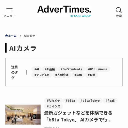
ホーム
AIカメラ
AIカメラ
注目
#AI
#AI会議
#forStudents
#IP business
｜
のタ
#テレビCM
#人財会議
#広報
#転売
グ
#AIカメラ
#b8ta
#b8ta Tokyo
#RaaS
#カインズ
最新ガジェットなどを体験できる
「b8ta Tokyo」 AIカメラで行...