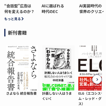
“会話型”広告は
AIに選ばれる
AI実装時代の
何を変えるのか？
時代のEC
世界のクリエイ
もっと見る
新刊書籍
さよなら 統合報告書
計画しない人はうま
ELG（エコシステ
くいく
ム・レッド・グロ
ス）