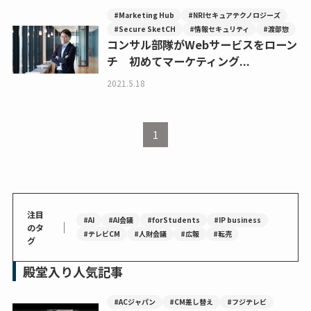
#Marketing Hub
#NRIセキュアテクノロジーズ
#Secure SketCH
#情報セキュリティ
#渡部惣
コンサル部隊がWebサービスをローン
チ 初めてマーケティング...
2021.5.18
1
注目
#AI
#AI会議
#forStudents
#IP business
｜
のタ
#テレビCM
#人財会議
#広報
#転売
グ
殿堂入り人気記事
#ACジャパン
#CM差し替え
#フジテレビ