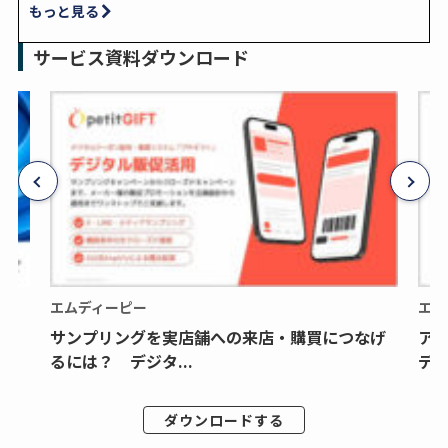
もっと見る
サービス資料ダウンロード
エムディーピー
エム
サンプリングを実店舗への来店・購買につなげ
ア
るには？ デジタ...
デジ
ダウンロードする