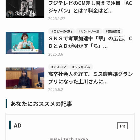
フジテレビのCM差し替えで注目「AC
ジャパン」とは？料金はど...
2025.1.22
#コピーの改行
#サントリー翠
#交通広告
ＳＮＳで考察加速中「翠」の広告、Ｃ
ＤとＡＤが明かす「ち」...
2025.3.6
#ミスコン
#ルッキズム
高卒社会人を経て、ミス慶應準グラン
プリになった土川さんに...
2025.6.2
あなたにおススメの記事
AD
SusHi Tech Tokyo