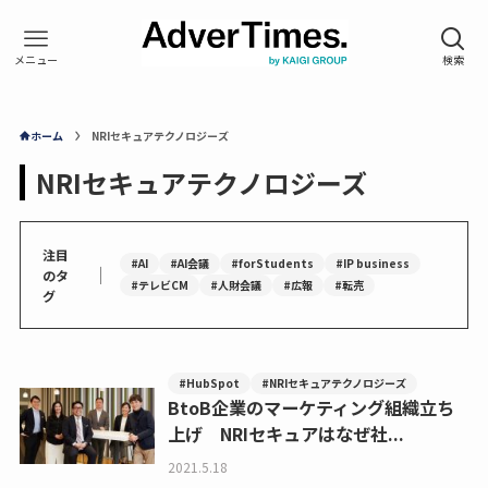
ホーム
NRIセキュアテクノロジーズ
NRIセキュアテクノロジーズ
注目
#AI
#AI会議
#forStudents
#IP business
｜
のタ
#テレビCM
#人財会議
#広報
#転売
グ
#HubSpot
#NRIセキュアテクノロジーズ
BtoB企業のマーケティング組織立ち
上げ NRIセキュアはなぜ社...
2021.5.18