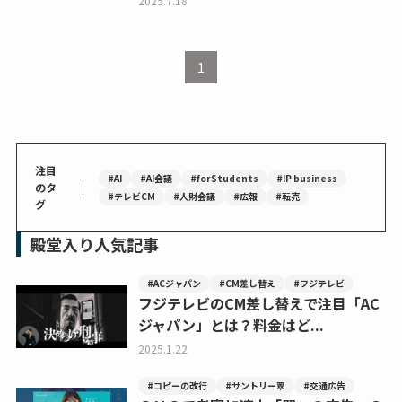
2025.7.18
1
注目
#AI
#AI会議
#forStudents
#IP business
｜
のタ
#テレビCM
#人財会議
#広報
#転売
グ
殿堂入り人気記事
#ACジャパン
#CM差し替え
#フジテレビ
フジテレビのCM差し替えで注目「AC
ジャパン」とは？料金はど...
2025.1.22
#コピーの改行
#サントリー翠
#交通広告