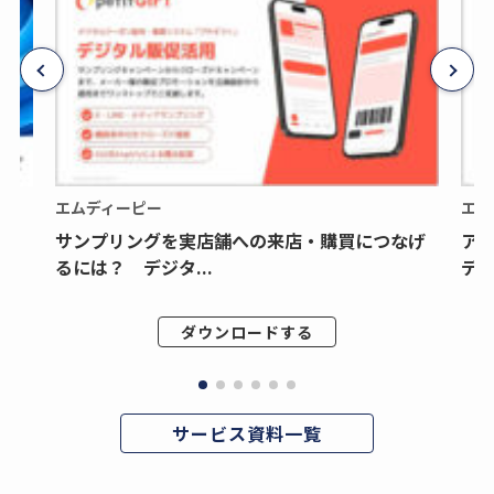
エムディーピー
エム
サンプリングを実店舗への来店・購買につなげ
ア
るには？ デジタ...
デジ
ダウンロードする
サービス資料一覧