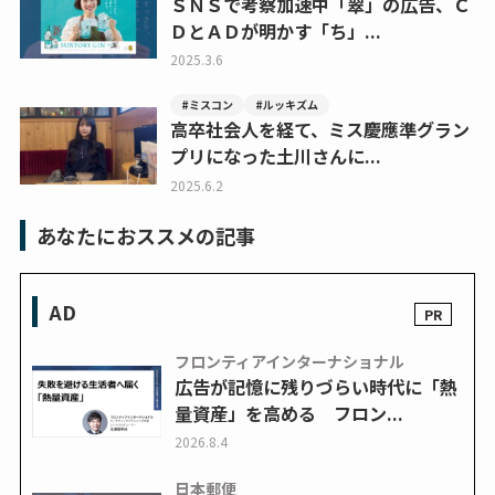
ＳＮＳで考察加速中「翠」の広告、Ｃ
ＤとＡＤが明かす「ち」...
2025.3.6
#ミスコン
#ルッキズム
高卒社会人を経て、ミス慶應準グラン
プリになった土川さんに...
2025.6.2
あなたにおススメの記事
AD
フロンティアインターナショナル
広告が記憶に残りづらい時代に「熱
量資産」を高める フロン...
2026.8.4
日本郵便