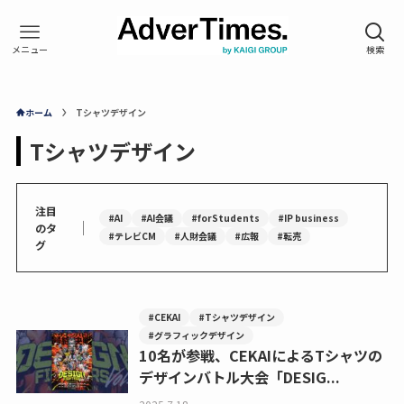
ホーム
Tシャツデザイン
Tシャツデザイン
注目
#AI
#AI会議
#forStudents
#IP business
｜
のタ
#テレビCM
#人財会議
#広報
#転売
グ
#CEKAI
#Tシャツデザイン
#グラフィックデザイン
10名が参戦、CEKAIによるTシャツの
デザインバトル大会「DESIG...