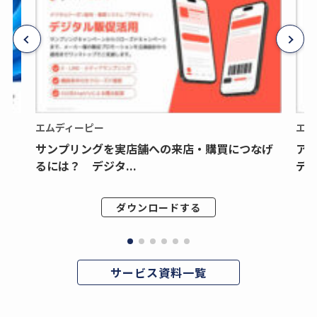
エムディーピー
エム
サンプリングを実店舗への来店・購買につなげ
ア
るには？ デジタ...
デジ
ダウンロードする
サービス資料一覧