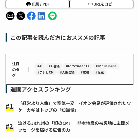
印刷 / PDF
URLをコピー
この記事を読んだ方におススメの記事
注目
#AI
#AI会議
#forStudents
#IP business
｜
のタ
#テレビCM
#人財会議
#広報
#転売
グ
週間アクセスランキング
「経営より人命」で空気一変 イオン会見が評価されたワ
ケ カギはトップの「知識量」
泣けるJR九州の「幻のCM」 熊本地震の被災地に応援メ
ッセージを届ける広告の力