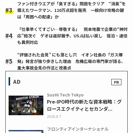
ファン付きウエアが「臭すぎる」問題をクリア “消臭”を
備えたワークマン、120万点超を販売 一般向け攻略の鍵
は「周囲への配慮」か
「仕事早くてすごい…尊敬する」 熊本地震で企業の“神対
応”相次ぐ ゲオは返却猶予、USJは払い戻し 宿泊・通信
も異例対応
“評価された会見” にも落とし穴 イオン社長の「ガス爆
発」発言が独り歩きした理由 危機広報の専門家が語る、
重大事故会見の作法と改善点
AD
SusHi Tech Tokyo
Pre-IPO時代の新たな資本戦略：グ
ロースエクイティとセカンダ...
2026.8.7
フロンティアインターナショナル