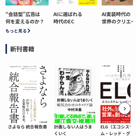
“会話型”広告は
AIに選ばれる
AI実装時代の
何を変えるのか？
時代のEC
世界のクリエイ
もっと見る
新刊書籍
さよなら 統合報告書
計画しない人はうま
ELG（エコシステ
くいく
ム・レッド・グロ