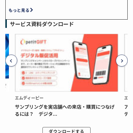
もっと見る
サービス資料ダウンロード
エムディーピー
エム
サンプリングを実店舗への来店・購買につなげ
ア
るには？ デジタ...
デジ
ダウンロードする