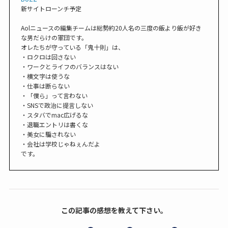
新サイトローンチ予定
Aolニュースの編集チームは総勢約20人名の三度の飯より飯が好き
な男だらけの軍団です。
オレたちが守っている「鬼十則」は、
・ロクロは回さない
・ワークとライフのバランスはない
・横文字は使うな
・仕事は断らない
・「僕ら」って言わない
・SNSで政治に提言しない
・スタバでmac広げるな
・退職エントリは書くな
・美女に騙されない
・会社は学校じゃねぇんだよ
です。
この記事の感想を教えて下さい。