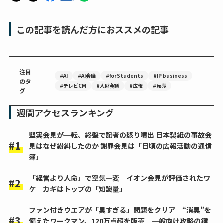
この記事を読んだ方におススメの記事
注目
#AI
#AI会議
#forStudents
#IP business
｜
のタ
#テレビCM
#人財会議
#広報
#転売
グ
週間アクセスランキング
堅実会見が一転、終盤で記者の怒り噴出 日本製紙の事故会
見はなぜ紛糾したのか 謝罪会見は「日頃の広報活動の通信
簿」
「経営より人命」で空気一変 イオン会見が評価されたワ
ケ カギはトップの「知識量」
ファン付きウエアが「臭すぎる」問題をクリア “消臭”を
備えたワークマン、120万点超を販売 一般向け攻略の鍵