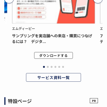
エムディーピー
エム
サンプリングを実店舗への来店・購買につなげ
ア
るには？ デジタ...
デジ
ダウンロードする
サービス資料一覧
特設ページ