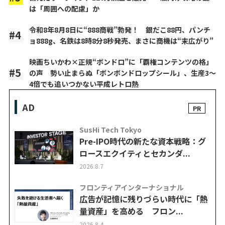
は「周囲への配慮」か
令和8年8月8日に“888商戦”勃発！ 銀だこ88円、パンチ
ョ888g、名鉄は8時8分8秒発売、まさに商機は“末広がり”
映画ちいかわ×正規“ボンドロ”に「覇権コンテンツの格」
の声 勢い止まらぬ「ボンボンドロップシール」、生産3～
4倍でも追いつかない平成レトロ熱
AD
SusHi Tech Tokyo
Pre-IPO時代の新たな資本戦略：グ
ロースエクイティとセカンダ...
2026.8.7
フロンティアインターナショナル
広告が記憶に残りづらい時代に「熱
量資産」を高める フロン...
2026.8.4