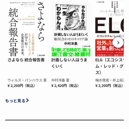
さよなら 統合報告書
計画しない人はうま
ELG（エコシステ
くいく
ム・レッド・グロ
ス）
ウィルズ・パンハウス 著
中村洋基 著
梅木俊成・井上拓海 
¥ 2,200円（税込）
¥ 2,420円（税込）
¥ 2,200円（税込）
もっと見る