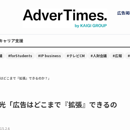
広告掲
キャリア支援
議
#forStudents
#IP business
#テレビCM
#人財会議
#広報
はどこまで『拡張』できるのか？」
光「広告はどこまで『拡張』できるの
15.2.6