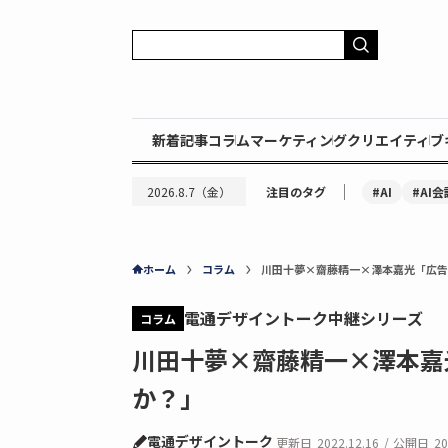
新着記事
コラム
マーケティング
クリエイティブ
｜
#AI
#AI会
2026.8.7（金）
注目のタグ
ホーム
コラム
川田十夢×齋藤精一×澤本嘉光「広告
電通デザイントーク中継シリーズ
コラム
川田十夢×齋藤精一×澤本嘉
か？」
電通デザイントーク
更新日
2022.12.16
/
公開日
20