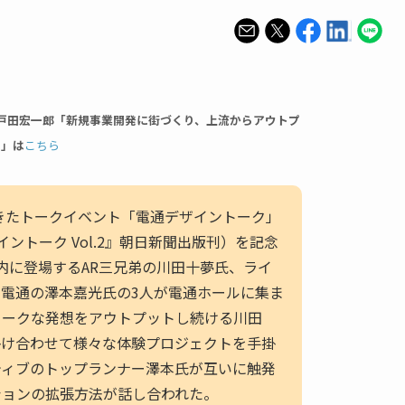
戸田宏一郎「新規事業開発に街づくり、上流からアウトプ
?」は
こちら
きたトークイベント「電通デザイントーク」
ントーク Vol.2』朝日新聞出版刊）を記念
書籍内に登場するAR三兄弟の川田十夢氏、ライ
電通の澤本嘉光氏の3人が電通ホールに集ま
ニークな発想をアウトプットし続ける川田
掛け合わせて様々な体験プロジェクトを手掛
ティブのトップランナー澤本氏が互いに触発
ションの拡張方法が話し合われた。