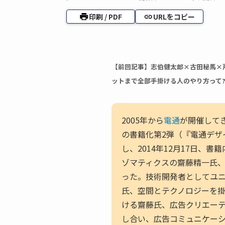
印刷 / PDF
URLをコピー
【前回記事】志伯健太郎×古田秘馬×
ットまで全部手掛ける人のやり方って
2005年から
電通
が開催して
の書籍化第2弾（『電通デザイ
し、2014年12月17日、
ゾマティクスの齋藤精一氏、
った。技術開発者としてユ
氏、空間とテクノロジーを
ける齋藤氏、広告クリエー
し合い、広告コミュニケー