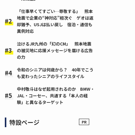
「仕事早くてすごい…尊敬する」 熊本
地震で企業の“神対応”相次ぐ ゲオは返
却猶予、USJは払い戻し 宿泊・通信も
異例対応
泣けるJR九州の「幻のCM」 熊本地震
の被災地に応援メッセージを届ける広告
の力
令和のシニアは何歳から？ 40年でこう
も変わったシニアのライフスタイル
中村敬斗はなぜ起用されるのか BMW・
JAL・コーセー、共通する「本人の経
験」と異なるターゲット
特設ページ