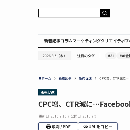
新着記事
コラム
マーケティング
クリエイティブ
｜
#AI
#AI会
2026.8.6（木）
注目のタグ
ホーム
新着記事
販売促進
CPC増、CTR減に…
販売促進
CPC増、CTR減に…Face
更新日
2015.7.10
/
公開日
2015.7.9
印刷 / PDF
URLをコピー