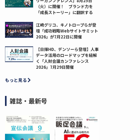
リーカンファレンス」8月25日
（火）に開催！ ブランド力を
「成長ストーリー」に翻訳する
江崎グリコ、キノトロープらが登
壇「成功戦略Webサイトサミット
2026」が7月22日に開催
【日揮HD、デンソーら登壇】人事
データ活用のロードマップを紐解
く「人財会議カンファレンス
2026」7月29日開催
もっと見る
雑誌・最新号