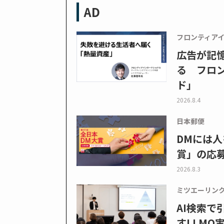
AD
フロンティア
広告が記
る フロン
ド」
2026.8.4
日本郵便
DMには人
賞」の応
2026.8.3
ミツエーリン
AI検索
すLLMO