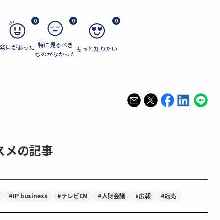
0
0
0
特に見るべき
発見があった
もっと知りたい
ものがなかった
スメの記事
#IP business
#テレビCM
#人財会議
#広報
#転売