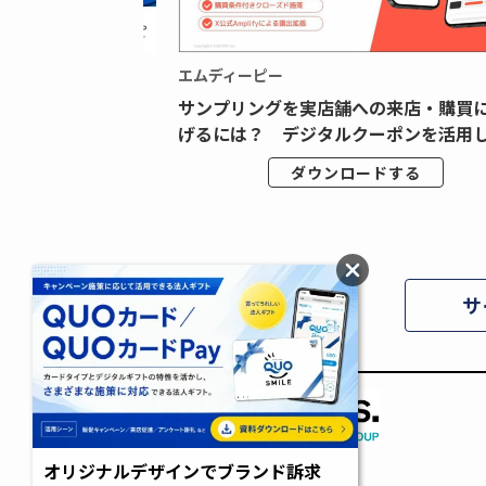
エムディーピー
広告データの“可視
サンプリングを実店舗への来店・購買
ジタル広告内製...
げるには？ デジタルクーポンを活用し.
ドする
ダウンロードする
サ
オリジナルデザインでブランド訴求