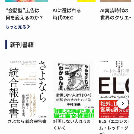
“会話型”広告は
AIに選ばれる
AI実装時代の
何を変えるのか？
時代のEC
世界のクリエイ
もっと見る
新刊書籍
さよなら 統合報告書
計画しない人はうま
ELG（エコシステ
くいく
ム・レッド・グロ