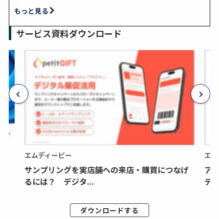
もっと見る
サービス資料ダウンロード
エムディーピー
エム
サンプリングを実店舗への来店・購買につなげ
ア
るには？ デジタ...
デジ
ダウンロードする