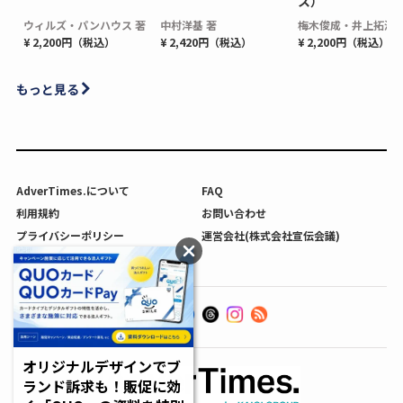
ス）
ウィルズ・パンハウス 著
中村洋基 著
梅木俊成・井上拓海 
¥ 2,200円（税込）
¥ 2,420円（税込）
¥ 2,200円（税込）
もっと見る
AdverTimes.について
FAQ
利用規約
お問い合わせ
プライバシーポリシー
運営会社(株式会社宣伝会議)
利用者情報の外部送信について
オリジナルデザインでブ
ランド訴求も！販促に効