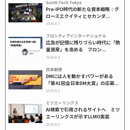
SusHi Tech Tokyo
Pre-IPO時代の新たな資本戦略：グ
ロースエクイティとセカンダ...
2026.8.7
フロンティアインターナショナル
広告が記憶に残りづらい時代に「熱
量資産」を高める フロン...
2026.8.4
日本郵便
DMには人を動かすパワーがある
「第41回全日本DM大賞」の応募...
2026.8.3
ミツエーリンクス
AI検索で引用されるサイトへ ミツ
エーリンクスが示すLLMO実装
2026.8.3