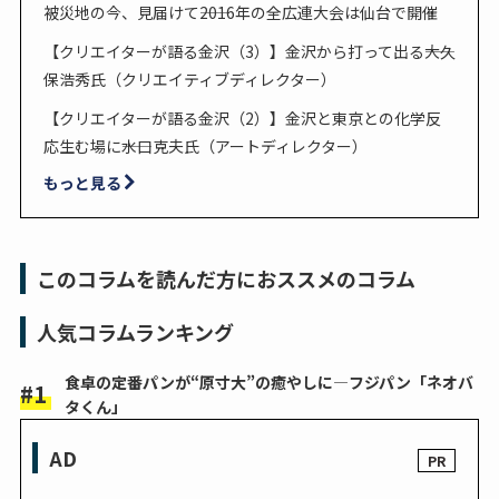
被災地の今、見届けて――2016年の全広連大会は仙台で開催
【クリエイターが語る金沢（3）】金沢から打って出る――大久
保浩秀氏（クリエイティブディレクター）
【クリエイターが語る金沢（2）】金沢と東京との化学反
応生む場に――水口克夫氏（アートディレクター）
もっと見る
このコラムを読んだ方におススメのコラム
人気コラムランキング
食卓の定番パンが“原寸大”の癒やしに―フジパン「ネオバ
タくん」
AD