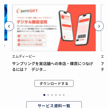
エムディーピー
エム
サンプリングを実店舗への来店・購買につなげ
ア
るには？ デジタ...
デジ
ダウンロードする
サービス資料一覧