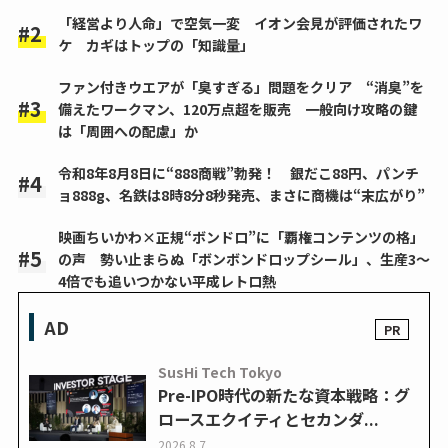
「経営より人命」で空気一変 イオン会見が評価されたワ
ケ カギはトップの「知識量」
ファン付きウエアが「臭すぎる」問題をクリア “消臭”を
備えたワークマン、120万点超を販売 一般向け攻略の鍵
は「周囲への配慮」か
令和8年8月8日に“888商戦”勃発！ 銀だこ88円、パンチ
ョ888g、名鉄は8時8分8秒発売、まさに商機は“末広がり”
映画ちいかわ×正規“ボンドロ”に「覇権コンテンツの格」
の声 勢い止まらぬ「ボンボンドロップシール」、生産3～
4倍でも追いつかない平成レトロ熱
AD
SusHi Tech Tokyo
Pre-IPO時代の新たな資本戦略：グ
ロースエクイティとセカンダ...
2026.8.7