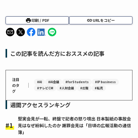
印刷 / PDF
URLをコピー
この記事を読んだ方におススメの記事
注目
#AI
#AI会議
#forStudents
#IP business
｜
のタ
#テレビCM
#人財会議
#広報
#転売
グ
週間アクセスランキング
堅実会見が一転、終盤で記者の怒り噴出 日本製紙の事故会
見はなぜ紛糾したのか 謝罪会見は「日頃の広報活動の通信
簿」