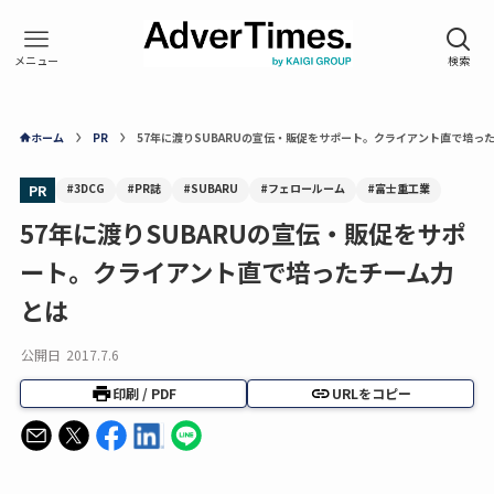
ホーム
PR
57年に渡りSUBARUの宣伝・販促をサポート。クライアント直で培っ
#3DCG
#PR誌
#SUBARU
#フェロールーム
#富士重工業
PR
57年に渡りSUBARUの宣伝・販促をサポ
ート。クライアント直で培ったチーム力
とは
公開日
2017.7.6
印刷 / PDF
URLをコピー