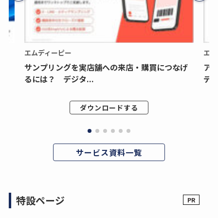
エムディーピー
エム
サンプリングを実店舗への来店・購買につなげ
ア
るには？ デジタ...
デジ
ダウンロードする
サービス資料一覧
特設ページ