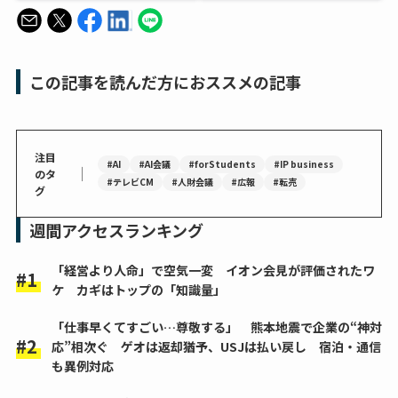
この記事を読んだ方におススメの記事
注目
#AI
#AI会議
#forStudents
#IP business
｜
のタ
#テレビCM
#人財会議
#広報
#転売
グ
週間アクセスランキング
「経営より人命」で空気一変 イオン会見が評価されたワ
ケ カギはトップの「知識量」
「仕事早くてすごい…尊敬する」 熊本地震で企業の“神対
応”相次ぐ ゲオは返却猶予、USJは払い戻し 宿泊・通信
も異例対応