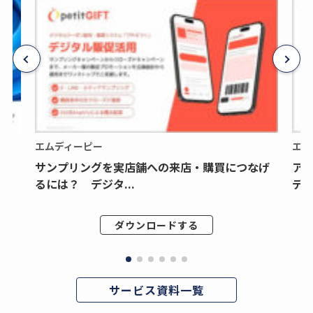
エムディーピー
エム
サンプリングを実店舗への来店・購買につなげ
ア
るには？ デジタ...
デジ
ダウンロードする
サービス資料一覧