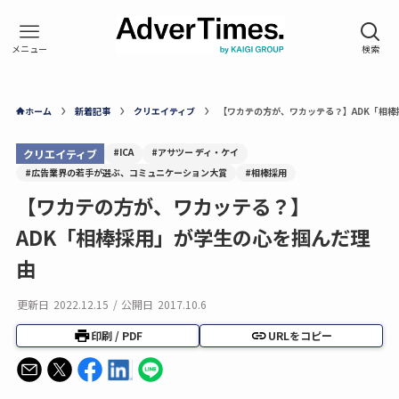
ホーム
新着記事
クリエイティブ
【ワカテの方が、ワカッテる？】ADK「相
#ICA
#アサツー ディ・ケイ
クリエイティブ
#広告業界の若手が選ぶ、コミュニケーション大賞
#相棒採用
【ワカテの方が、ワカッテる？】
ADK「相棒採用」が学生の心を掴んだ理
由
更新日
2022.12.15
/
公開日
2017.10.6
印刷 / PDF
URLをコピー