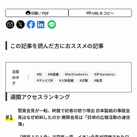
印刷 / PDF
URLをコピー
この記事を読んだ方におススメの記事
注目
#AI
#AI会議
#forStudents
#IP business
｜
のタ
#テレビCM
#人財会議
#広報
#転売
グ
週間アクセスランキング
堅実会見が一転、終盤で記者の怒り噴出 日本製紙の事故会
見はなぜ紛糾したのか 謝罪会見は「日頃の広報活動の通信
簿」
「経営より人命」で空気一変 イオン会見が評価されたワ