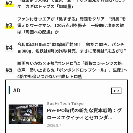
ケ カギはトップの「知識量」
ファン付きウエアが「臭すぎる」問題をクリア “消臭”を
備えたワークマン、120万点超を販売 一般向け攻略の鍵
は「周囲への配慮」か
令和8年8月8日に“888商戦”勃発！ 銀だこ88円、パンチ
ョ888g、名鉄は8時8分8秒発売、まさに商機は“末広がり”
映画ちいかわ×正規“ボンドロ”に「覇権コンテンツの格」
の声 勢い止まらぬ「ボンボンドロップシール」、生産3～
4倍でも追いつかない平成レトロ熱
AD
SusHi Tech Tokyo
Pre-IPO時代の新たな資本戦略：グ
ロースエクイティとセカンダ...
2026.8.7