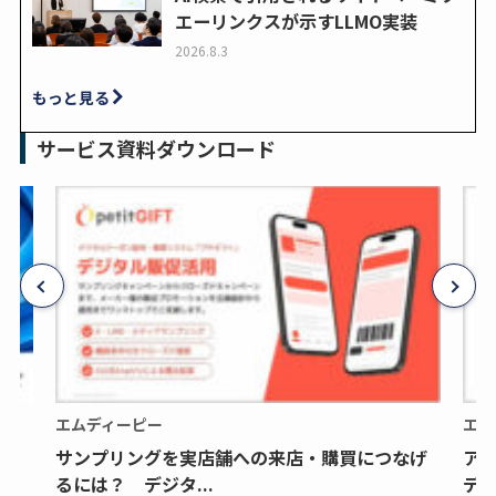
エーリンクスが示すLLMO実装
2026.8.3
もっと見る
サービス資料ダウンロード
エムディーピー
エム
サンプリングを実店舗への来店・購買につなげ
ア
るには？ デジタ...
デジ