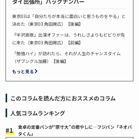
タイ出張所」バックナンバー
東京03は「自分たちが本当に面白いと思うものをやる」と
決めた（東京03 角田晃広）【後編】
『半沢直樹』出演オファーは、うれしさよりもビビりが先
に来た（東京03 角田晃広）【前編】
「勉強ハイ」が訪れたら、それが人生のチャンスタイム
（ザブングル加藤）【後編】
もっと見る
このコラムを読んだ方におススメのコラム
人気コラムランキング
食卓の定番パンが“原寸大”の癒やしに―フジパン「ネオバ
タくん」