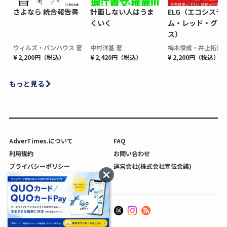
さよなら 統合報告書
計画しない人はうま
ELG（エコシステ
くいく
ム・レッド・グロ
ス）
ウィルズ・パンハウス 著
中村洋基 著
梅木俊成・井上拓海 
¥ 2,200円（税込）
¥ 2,420円（税込）
¥ 2,200円（税込）
もっと見る
AdverTimes.について
FAQ
利用規約
お問い合わせ
プライバシーポリシー
運営会社(株式会社宣伝会議)
利用者情報の外部送信について