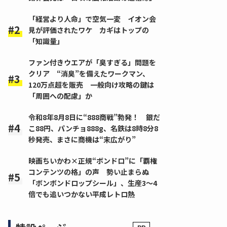
「経営より人命」で空気一変 イオン会
見が評価されたワケ カギはトップの
「知識量」
ファン付きウエアが「臭すぎる」問題を
クリア “消臭”を備えたワークマン、
120万点超を販売 一般向け攻略の鍵は
「周囲への配慮」か
令和8年8月8日に“888商戦”勃発！ 銀だ
こ88円、パンチョ888g、名鉄は8時8分8
秒発売、まさに商機は“末広がり”
映画ちいかわ×正規“ボンドロ”に「覇権
コンテンツの格」の声 勢い止まらぬ
「ボンボンドロップシール」、生産3～4
倍でも追いつかない平成レトロ熱