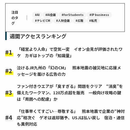
注目
#AI
#AI会議
#forStudents
#IP business
｜
のタ
#テレビCM
#人財会議
#広報
#転売
グ
週間アクセスランキング
「経営より人命」で空気一変 イオン会見が評価されたワ
ケ カギはトップの「知識量」
泣けるJR九州の「幻のCM」 熊本地震の被災地に応援メ
ッセージを届ける広告の力
ファン付きウエアが「臭すぎる」問題をクリア “消臭”を
備えたワークマン、120万点超を販売 一般向け攻略の鍵
は「周囲への配慮」か
「仕事早くてすごい…尊敬する」 熊本地震で企業の“神対
応”相次ぐ ゲオは返却猶予、USJは払い戻し 宿泊・通信
も異例対応