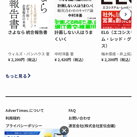
さよなら 統合報告書
計画しない人はうま
ELG（エコシステ
くいく
ム・レッド・グロ
ス）
ウィルズ・パンハウス 著
中村洋基 著
梅木俊成・井上拓海 
¥ 2,200円（税込）
¥ 2,420円（税込）
¥ 2,200円（税込）
もっと見る
AdverTimes.について
FAQ
利用規約
お問い合わせ
プライバシーポリシー
運営会社(株式会社宣伝会議)
利用者情報の外部送信について