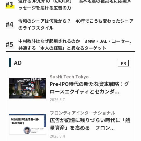
泣けるJR九州の「幻のCM」 熊本地震の被災地に応援メ
ッセージを届ける広告の力
令和のシニアは何歳から？ 40年でこうも変わったシニア
のライフスタイル
中村敬斗はなぜ起用されるのか BMW・JAL・コーセー、
共通する「本人の経験」と異なるターゲット
AD
SusHi Tech Tokyo
Pre-IPO時代の新たな資本戦略：グ
ロースエクイティとセカンダ...
2026.8.7
フロンティアインターナショナル
広告が記憶に残りづらい時代に「熱
量資産」を高める フロン...
2026.8.4