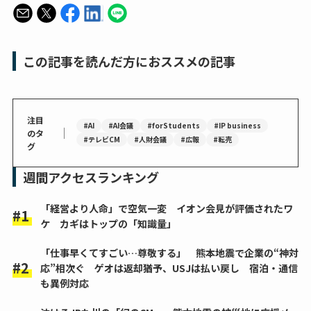
この記事を読んだ方におススメの記事
注目
#AI
#AI会議
#forStudents
#IP business
｜
のタ
#テレビCM
#人財会議
#広報
#転売
グ
週間アクセスランキング
「経営より人命」で空気一変 イオン会見が評価されたワ
ケ カギはトップの「知識量」
「仕事早くてすごい…尊敬する」 熊本地震で企業の“神対
応”相次ぐ ゲオは返却猶予、USJは払い戻し 宿泊・通信
も異例対応