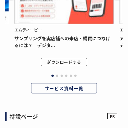
エムディーピー
エム
サンプリングを実店舗への来店・購買につなげ
ア
るには？ デジタ...
デジ
ダウンロードする
サービス資料一覧
特設ページ