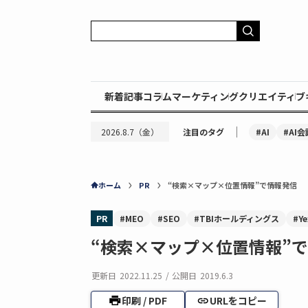
新着記事
コラム
マーケティング
クリエイティブ
｜
#AI
#AI会
2026.8.7（金）
注目のタグ
ホーム
PR
“検索×マップ×位置情報”で情報発信
PR
#MEO
#SEO
#TBIホールディングス
#Ye
“検索×マップ×位置情報”
更新日
2022.11.25
/
公開日
2019.6.3
印刷 / PDF
URLをコピー