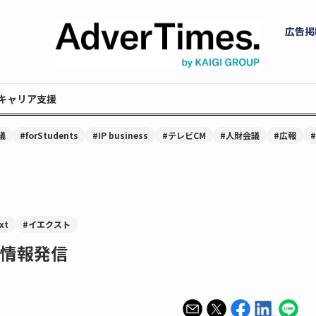
広告掲
キャリア支援
議
#forStudents
#IP business
#テレビCM
#人財会議
#広報
xt
#イエクスト
で情報発信