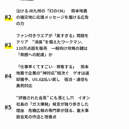
泣けるJR九州の「幻のCM」 熊本地震
の被災地に応援メッセージを届ける広告
の力
ファン付きウエアが「臭すぎる」問題を
クリア “消臭”を備えたワークマン、
120万点超を販売 一般向け攻略の鍵は
「周囲への配慮」か
「仕事早くてすごい…尊敬する」 熊本
地震で企業の“神対応”相次ぐ ゲオは返
却猶予、USJは払い戻し 宿泊・通信も
異例対応
“評価された会見” にも落とし穴 イオン
社長の「ガス爆発」発言が独り歩きした
理由 危機広報の専門家が語る、重大事
故会見の作法と改善点