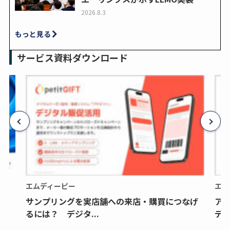
2026.8.3
もっと見る
サービス資料ダウンロード
エムディーピー
エム
サンプリングを実店舗への来店・購買につなげ
ア
るには？ デジタ...
デジ