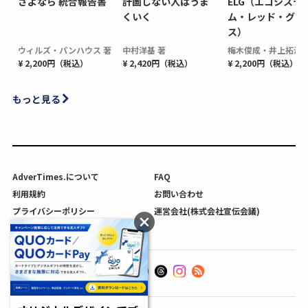
さよなら 統合報告書
計画しない人はうま
ELG（エコシステ
くいく
ム・レッド・グロ
ス）
ウィルズ・パンハウス 著
中村洋基 著
梅木俊成・井上拓海 
¥ 2,200円（税込）
¥ 2,420円（税込）
¥ 2,200円（税込）
もっと見る
AdverTimes.について
FAQ
利用規約
お問い合わせ
プライバシーポリシー
運営会社(株式会社宣伝会議)
利用者情報の外部送信について