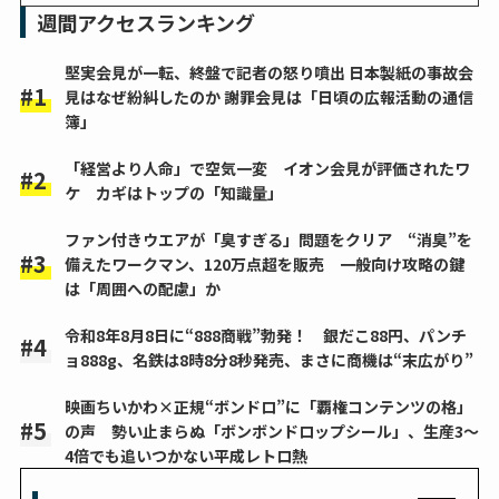
週間アクセスランキング
堅実会見が一転、終盤で記者の怒り噴出 日本製紙の事故会
見はなぜ紛糾したのか 謝罪会見は「日頃の広報活動の通信
簿」
「経営より人命」で空気一変 イオン会見が評価されたワ
ケ カギはトップの「知識量」
ファン付きウエアが「臭すぎる」問題をクリア “消臭”を
備えたワークマン、120万点超を販売 一般向け攻略の鍵
は「周囲への配慮」か
令和8年8月8日に“888商戦”勃発！ 銀だこ88円、パンチ
ョ888g、名鉄は8時8分8秒発売、まさに商機は“末広がり”
映画ちいかわ×正規“ボンドロ”に「覇権コンテンツの格」
の声 勢い止まらぬ「ボンボンドロップシール」、生産3～
4倍でも追いつかない平成レトロ熱