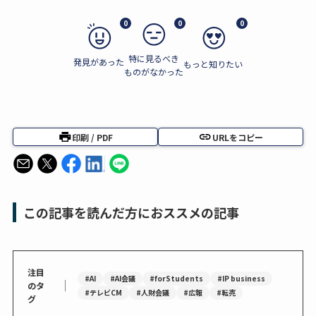
0
0
0
特に見るべき
発見があった
もっと知りたい
ものがなかった
印刷 / PDF
URLをコピー
この記事を読んだ方におススメの記事
注目
#AI
#AI会議
#forStudents
#IP business
｜
のタ
#テレビCM
#人財会議
#広報
#転売
グ