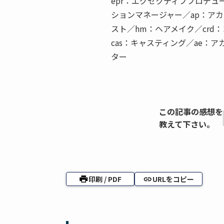
epr：エグゼクティブプロデュ
ションマネージャー／ap：アカ
スト／hm：ヘアメイク／crd
cas：キャスティング／ae：
ター
この記事の感想を
教えて下さい。
印刷 / PDF
URLをコピー