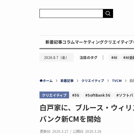
新着記事
コラム
マーケティング
クリエイティブ
｜
#AI
#AI会
2026.8.7（金）
注目のタグ
ホーム
新着記事
クリエイティブ
TVCM
白
クリエイティブ
#5G
#SoftBank 5G
#ソフトバ
白戸家に、ブルース・ウィリ
バンク新CMを開始
更新日
2020.3.27
/
公開日
2020.3.26