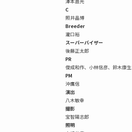
澤本嘉光
C
照井晶博
Breeder
瀧口裕
スーパーバイザー
後藤正太郎
PR
俊成和作、小林信彦、鈴木康生
PM
沖鷹信
演出
八木敏幸
撮影
宝智陽志郎
照明