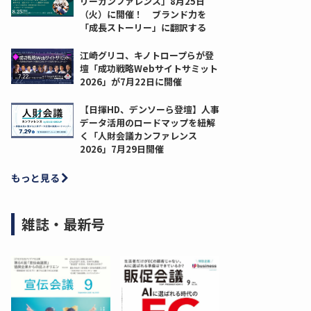
リーカンファレンス」8月25日
（火）に開催！ ブランド力を
「成長ストーリー」に翻訳する
江崎グリコ、キノトロープらが登
壇「成功戦略Webサイトサミット
2026」が7月22日に開催
【日揮HD、デンソーら登壇】人事
データ活用のロードマップを紐解
く「人財会議カンファレンス
2026」7月29日開催
もっと見る
雑誌・最新号