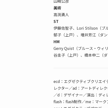
山崎公彦
美術
高渕勇人
ST
伊藤佐智子、Lori Stils
郁子（上戸）、増井芳江（ダン
HM
Gerry Quist（ブルース
谷圭子（上戸）、橋本申二（ダ
ecd：エグゼクティブクリエイ
レクター／ad：アートディレ
／d：デザイナー／演出：ディ
flash：flash制作／me：