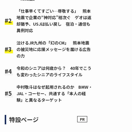
「仕事早くてすごい…尊敬する」 熊本
地震で企業の“神対応”相次ぐ ゲオは返
却猶予、USJは払い戻し 宿泊・通信も
異例対応
泣けるJR九州の「幻のCM」 熊本地震
の被災地に応援メッセージを届ける広告
の力
令和のシニアは何歳から？ 40年でこう
も変わったシニアのライフスタイル
中村敬斗はなぜ起用されるのか BMW・
JAL・コーセー、共通する「本人の経
験」と異なるターゲット
特設ページ