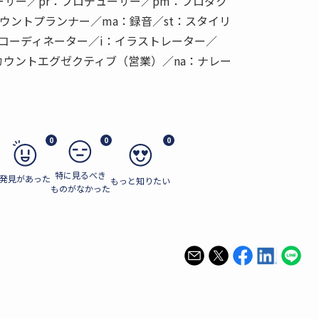
ーサー／pr：プロデューサー／pm：プロダク
ウントプランナー／ma：録音／st：スタイリ
：コーディネーター／i：イラストレーター／
アカウントエグゼクティブ（営業）／na：ナレー
0
0
0
特に見るべき
発見があった
もっと知りたい
ものがなかった