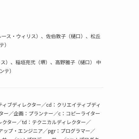
on（ブルース・ウィリス）、佐伯敦子（樋口）、松丘
テ）
・ウィリス）、稲垣亮弐（堺）、高野雅子（樋口） 中
ンテ）
ティブディレクター／cd：クリエイティブディ
クター／企画：プランナー／c：コピーライター
レクター／td：テクニカルディレクター／
マークアップ・エンジニア／pgr：プログラマー／