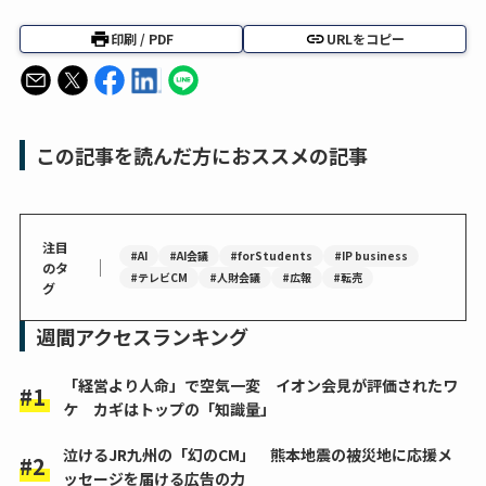
印刷 / PDF
URLをコピー
この記事を読んだ方におススメの記事
注目
#AI
#AI会議
#forStudents
#IP business
｜
のタ
#テレビCM
#人財会議
#広報
#転売
グ
週間アクセスランキング
「経営より人命」で空気一変 イオン会見が評価されたワ
ケ カギはトップの「知識量」
泣けるJR九州の「幻のCM」 熊本地震の被災地に応援メ
ッセージを届ける広告の力