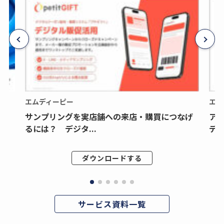
エムディーピー
エム
サンプリングを実店舗への来店・購買につなげ
ア
るには？ デジタ...
デジ
ダウンロードする
サービス資料一覧