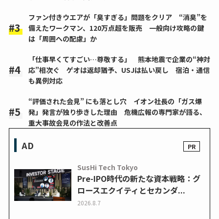
ファン付きウエアが「臭すぎる」問題をクリア “消臭”を
備えたワークマン、120万点超を販売 一般向け攻略の鍵
は「周囲への配慮」か
「仕事早くてすごい…尊敬する」 熊本地震で企業の“神対
応”相次ぐ ゲオは返却猶予、USJは払い戻し 宿泊・通信
も異例対応
“評価された会見” にも落とし穴 イオン社長の「ガス爆
発」発言が独り歩きした理由 危機広報の専門家が語る、
重大事故会見の作法と改善点
AD
SusHi Tech Tokyo
Pre-IPO時代の新たな資本戦略：グ
ロースエクイティとセカンダ...
2026.8.7