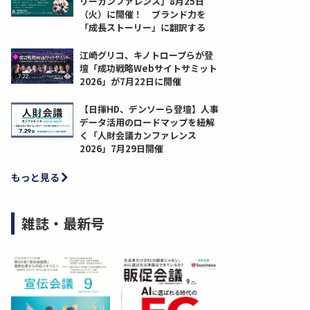
リーカンファレンス」8月25日
（火）に開催！ ブランド力を
「成長ストーリー」に翻訳する
江崎グリコ、キノトロープらが登
壇「成功戦略Webサイトサミット
2026」が7月22日に開催
【日揮HD、デンソーら登壇】人事
データ活用のロードマップを紐解
く「人財会議カンファレンス
2026」7月29日開催
もっと見る
雑誌・最新号