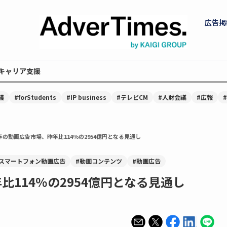
広告掲
キャリア支援
議
#forStudents
#IP business
#テレビCM
#人財会議
#広報
0年の動画広告市場、昨年比114％の2954億円となる見通し
#スマートフォン動画広告
#動画コンテンツ
#動画広告
比114％の2954億円となる見通し