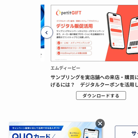
エムディーピー
広告データの“可視
サンプリングを実店舗への来店・購買
ジタル広告内製...
げるには？ デジタルクーポンを活用し.
ドする
ダウンロードする
サ