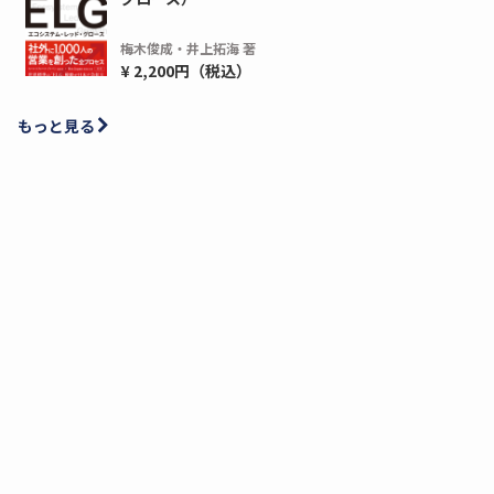
梅木俊成・井上拓海 著
¥ 2,200円（税込）
もっと見る
ディーピー
ガラパゴス
間1,000万本以上の配布実績！】デジタ
導入率87%でも期
ーポンを活用した販促キャンペーンを...
AIを「売上」につ
デ...
ダウンロードする
ダウ