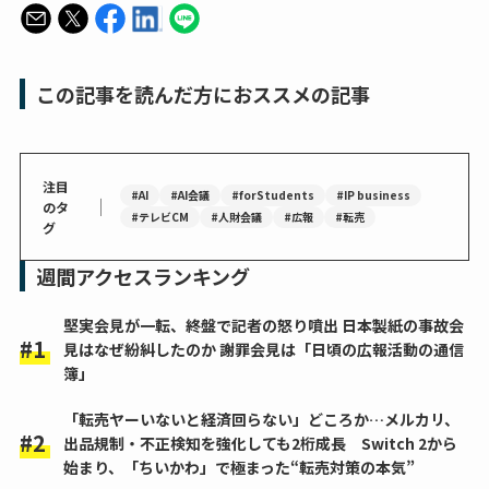
この記事を読んだ方におススメの記事
注目
#AI
#AI会議
#forStudents
#IP business
｜
のタ
#テレビCM
#人財会議
#広報
#転売
グ
週間アクセスランキング
堅実会見が一転、終盤で記者の怒り噴出 日本製紙の事故会
見はなぜ紛糾したのか 謝罪会見は「日頃の広報活動の通信
簿」
「転売ヤーいないと経済回らない」どころか…メルカリ、
出品規制・不正検知を強化しても2桁成長 Switch 2から
始まり、「ちいかわ」で極まった“転売対策の本気”