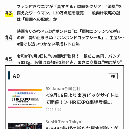
ファン付きウエアが「臭すぎる」問題をクリア “消臭”を
備えたワークマン、120万点超を販売 一般向け攻略の鍵
は「周囲への配慮」か
映画ちいかわ×正規“ボンドロ”に「覇権コンテンツの格」
の声 勢い止まらぬ「ボンボンドロップシール」、生産3～
4倍でも追いつかない平成レトロ熱
令和8年8月8日に“888商戦”勃発！ 銀だこ88円、パンチ
ョ888g、名鉄は8時8分8秒発売、まさに商機は“末広がり”
AD
RX Japan合同会社
＜9月16日より東京ビッグサイトに
て開催！＞ HR EXPO来場登録...
2026.8.10
SusHi Tech Tokyo
Pre-IPO時代の新たな資本戦略：グ