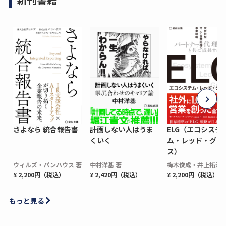
さよなら 統合報告書
計画しない人はうま
ELG（エコシステ
くいく
ム・レッド・グロ
ス）
ウィルズ・パンハウス 著
中村洋基 著
梅木俊成・井上拓海 
¥ 2,200円（税込）
¥ 2,420円（税込）
¥ 2,200円（税込）
もっと見る