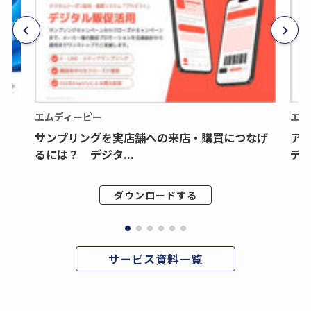
エムディーピー
エム
サンプリングを実店舗への来店・購買につなげ
ア
るには？ デジタ...
デジ
ダウンロードする
サービス資料一覧