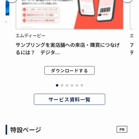
エムディーピー
エム
サンプリングを実店舗への来店・購買につなげ
ア
るには？ デジタ...
デジ
ダウンロードする
サービス資料一覧
特設ページ