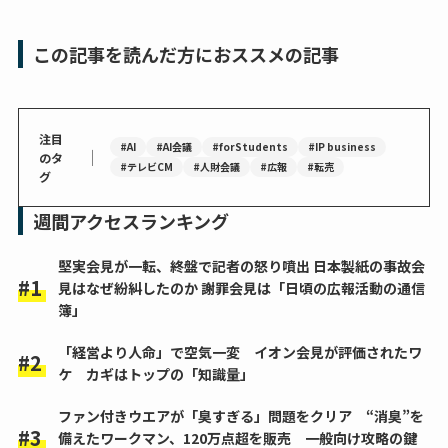
この記事を読んだ方におススメの記事
注目
#AI
#AI会議
#forStudents
#IP business
｜
のタ
#テレビCM
#人財会議
#広報
#転売
グ
週間アクセスランキング
堅実会見が一転、終盤で記者の怒り噴出 日本製紙の事故会
見はなぜ紛糾したのか 謝罪会見は「日頃の広報活動の通信
簿」
「経営より人命」で空気一変 イオン会見が評価されたワ
ケ カギはトップの「知識量」
ファン付きウエアが「臭すぎる」問題をクリア “消臭”を
備えたワークマン、120万点超を販売 一般向け攻略の鍵