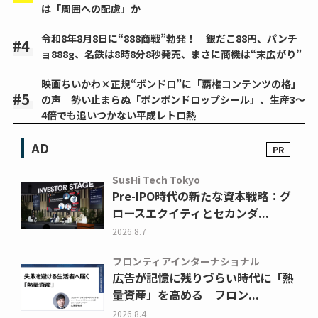
は「周囲への配慮」か
令和8年8月8日に“888商戦”勃発！ 銀だこ88円、パンチ
ョ888g、名鉄は8時8分8秒発売、まさに商機は“末広がり”
映画ちいかわ×正規“ボンドロ”に「覇権コンテンツの格」
の声 勢い止まらぬ「ボンボンドロップシール」、生産3～
4倍でも追いつかない平成レトロ熱
AD
SusHi Tech Tokyo
Pre-IPO時代の新たな資本戦略：グ
ロースエクイティとセカンダ...
2026.8.7
フロンティアインターナショナル
広告が記憶に残りづらい時代に「熱
量資産」を高める フロン...
2026.8.4