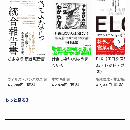
さよなら 統合報告書
計画しない人はうま
ELG（エコシステ
くいく
ム・レッド・グロ
ス）
ウィルズ・パンハウス 著
中村洋基 著
梅木俊成・井上拓海 
¥ 2,200円（税込）
¥ 2,420円（税込）
¥ 2,200円（税込）
もっと見る