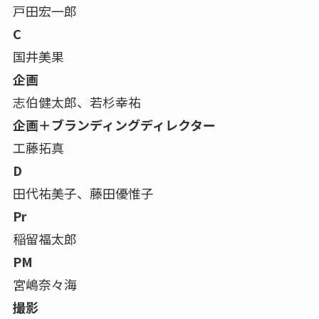
戸田宏一郎
C
国井美果
企画
志伯健太郎、若杉幸祐
企画＋ブランディングディレクター
工藤拓真
D
田代祐美子、藤田優惟子
Pr
稲留福太郎
PM
宮嶋奈々海
撮影