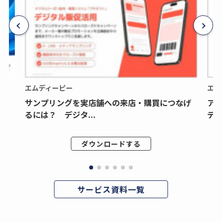
エムディーピー
エム
サンプリングを実店舗への来店・購買につなげ
ア
るには？ デジタ...
デジ
ダウンロードする
サービス資料一覧