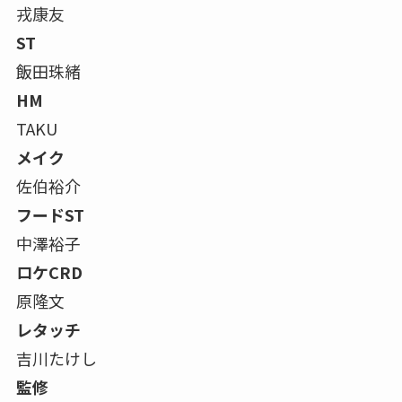
戎康友
ST
飯田珠緒
HM
TAKU
メイク
佐伯裕介
フードST
中澤裕子
ロケCRD
原隆文
レタッチ
吉川たけし
監修