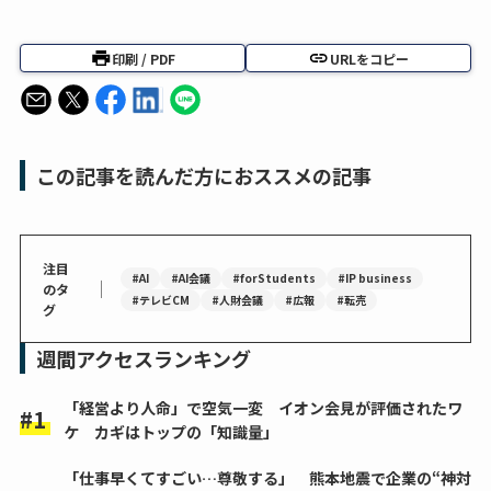
印刷 / PDF
URLをコピー
この記事を読んだ方におススメの記事
注目
#AI
#AI会議
#forStudents
#IP business
｜
のタ
#テレビCM
#人財会議
#広報
#転売
グ
週間アクセスランキング
「経営より人命」で空気一変 イオン会見が評価されたワ
ケ カギはトップの「知識量」
「仕事早くてすごい…尊敬する」 熊本地震で企業の“神対