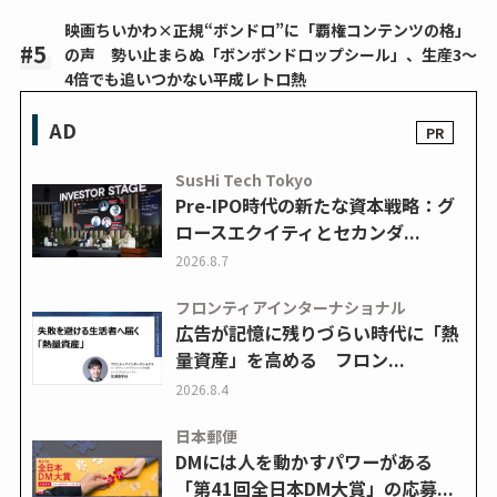
映画ちいかわ×正規“ボンドロ”に「覇権コンテンツの格」
の声 勢い止まらぬ「ボンボンドロップシール」、生産3～
4倍でも追いつかない平成レトロ熱
AD
SusHi Tech Tokyo
Pre-IPO時代の新たな資本戦略：グ
ロースエクイティとセカンダ...
2026.8.7
フロンティアインターナショナル
広告が記憶に残りづらい時代に「熱
量資産」を高める フロン...
2026.8.4
日本郵便
DMには人を動かすパワーがある
「第41回全日本DM大賞」の応募...