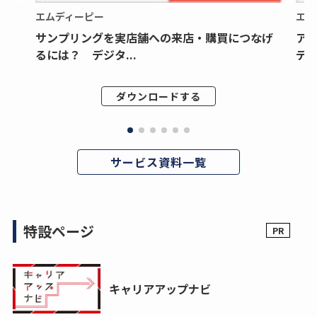
エムディーピー
エム
サンプリングを実店舗への来店・購買につなげ
ア
るには？ デジタ...
デジ
ダウンロードする
サービス資料一覧
特設ページ
キャリアアップナビ