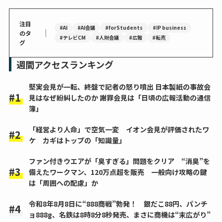
注目
#AI
#AI会議
#forStudents
#IP business
｜
のタ
#テレビCM
#人財会議
#広報
#転売
グ
週間アクセスランキング
堅実会見が一転、終盤で記者の怒り噴出 日本製紙の事故会
見はなぜ紛糾したのか 謝罪会見は「日頃の広報活動の通信
簿」
「経営より人命」で空気一変 イオン会見が評価されたワ
ケ カギはトップの「知識量」
ファン付きウエアが「臭すぎる」問題をクリア “消臭”を
備えたワークマン、120万点超を販売 一般向け攻略の鍵
は「周囲への配慮」か
令和8年8月8日に“888商戦”勃発！ 銀だこ88円、パンチ
ョ888g、名鉄は8時8分8秒発売、まさに商機は“末広がり”