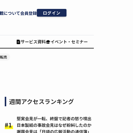
ログイン
載について
会員登録
サービス資料
イベント・セミナー
#転売
週間アクセスランキング
堅実会見が一転、終盤で記者の怒り噴出
日本製紙の事故会見はなぜ紛糾したのか
謝罪会見は「日頃の広報活動の通信簿」