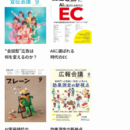
“会話型”広告は
AIに選ばれる
何を変えるのか？
時代のEC
AI実装時代の
効果測定の新視点