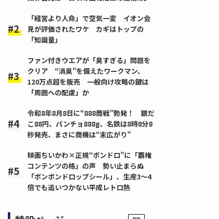
「経営より人命」で空気一変 イオン会
見が評価されたワケ カギはトップの
「知識量」
ファン付きウエアが「臭すぎる」問題を
クリア “消臭”を備えたワークマン、
120万点超を販売 一般向け攻略の鍵は
「周囲への配慮」か
令和8年8月8日に“888商戦”勃発！ 銀だ
こ88円、パンチョ888g、名鉄は8時8分8
秒発売、まさに商機は“末広がり”
映画ちいかわ×正規“ボンドロ”に「覇権
コンテンツの格」の声 勢い止まらぬ
「ボンボンドロップシール」、生産3～4
倍でも追いつかない平成レトロ熱