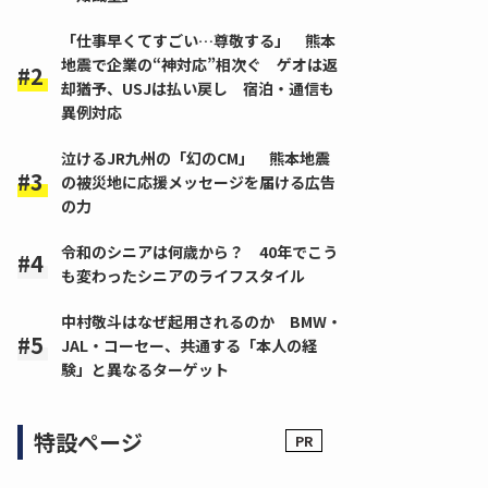
「仕事早くてすごい…尊敬する」 熊本
地震で企業の“神対応”相次ぐ ゲオは返
却猶予、USJは払い戻し 宿泊・通信も
異例対応
泣けるJR九州の「幻のCM」 熊本地震
の被災地に応援メッセージを届ける広告
の力
令和のシニアは何歳から？ 40年でこう
も変わったシニアのライフスタイル
中村敬斗はなぜ起用されるのか BMW・
JAL・コーセー、共通する「本人の経
験」と異なるターゲット
特設ページ