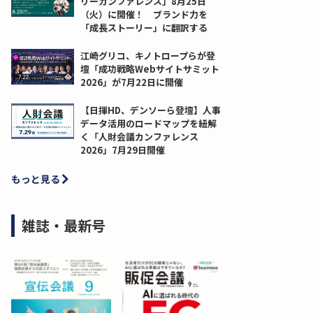
リーカンファレンス」8月25日
（火）に開催！ ブランド力を
「成長ストーリー」に翻訳する
江崎グリコ、キノトロープらが登
壇「成功戦略Webサイトサミット
2026」が7月22日に開催
【日揮HD、デンソーら登壇】人事
データ活用のロードマップを紐解
く「人財会議カンファレンス
2026」7月29日開催
もっと見る
雑誌・最新号