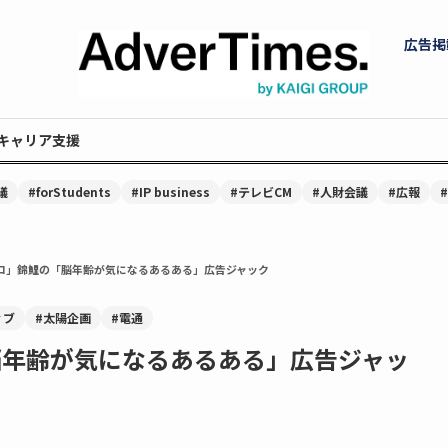
広告掲
キャリア支援
議
#forStudents
#IP business
#テレビCM
#人財会議
#広報
ポコ」錦鯉の「脳年齢が気になるあるある」広告ジャック
ィブ
#太陽企画
#電通
「脳年齢が気になるあるある」広告ジャッ