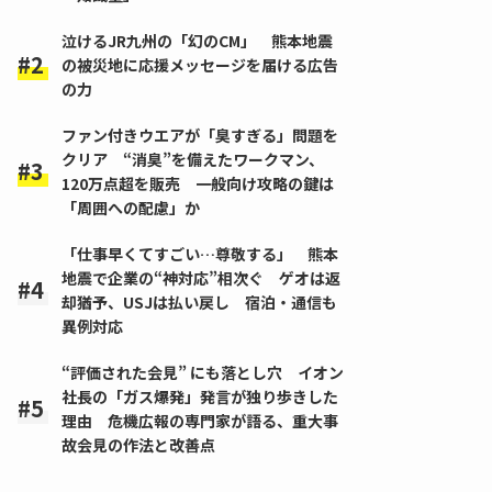
泣けるJR九州の「幻のCM」 熊本地震
の被災地に応援メッセージを届ける広告
の力
ファン付きウエアが「臭すぎる」問題を
クリア “消臭”を備えたワークマン、
120万点超を販売 一般向け攻略の鍵は
「周囲への配慮」か
「仕事早くてすごい…尊敬する」 熊本
地震で企業の“神対応”相次ぐ ゲオは返
却猶予、USJは払い戻し 宿泊・通信も
異例対応
“評価された会見” にも落とし穴 イオン
社長の「ガス爆発」発言が独り歩きした
理由 危機広報の専門家が語る、重大事
故会見の作法と改善点