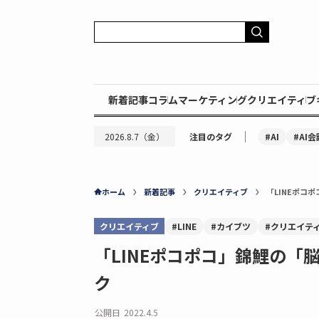
新着記事
コラム
マーケティング
クリエイティブ
｜
#AI
#AI会
2026.8.7（金）
注目のタグ
ホーム
新着記事
クリエイティブ
「LINEポコ
クリエイティブ
#LINE
#カイブツ
#クリエイテ
「LINEポコポコ」錦鯉の
ク
公開日
2022.4.5