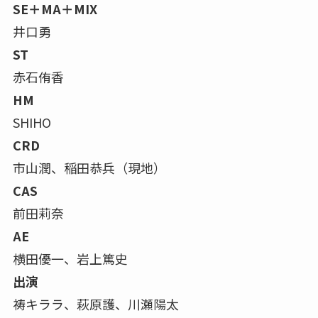
SE＋MA＋MIX
井口勇
ST
赤石侑香
HM
SHIHO
CRD
市山潤、稲田恭兵（現地）
CAS
前田莉奈
AE
横田優一、岩上篤史
出演
祷キララ、萩原護、川瀬陽太