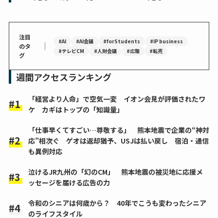
注目
#AI
#AI会議
#forStudents
#IP business
｜
のタ
#テレビCM
#人財会議
#広報
#転売
グ
週間アクセスランキング
「経営より人命」で空気一変 イオン会見が評価されたワ
ケ カギはトップの「知識量」
「仕事早くてすごい…尊敬する」 熊本地震で企業の“神対
応”相次ぐ ゲオは返却猶予、USJは払い戻し 宿泊・通信
も異例対応
泣けるJR九州の「幻のCM」 熊本地震の被災地に応援メ
ッセージを届ける広告の力
令和のシニアは何歳から？ 40年でこうも変わったシニア
のライフスタイル