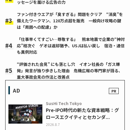
ッセージを届ける広告の力
ファン付きウエアが「臭すぎる」問題をクリア “消臭”を
備えたワークマン、120万点超を販売 一般向け攻略の鍵
は「周囲への配慮」か
「仕事早くてすごい…尊敬する」 熊本地震で企業の“神対
応”相次ぐ ゲオは返却猶予、USJは払い戻し 宿泊・通信
も異例対応
“評価された会見” にも落とし穴 イオン社長の「ガス爆
発」発言が独り歩きした理由 危機広報の専門家が語る、
重大事故会見の作法と改善点
AD
SusHi Tech Tokyo
Pre-IPO時代の新たな資本戦略：グ
ロースエクイティとセカンダ...
2026.8.7