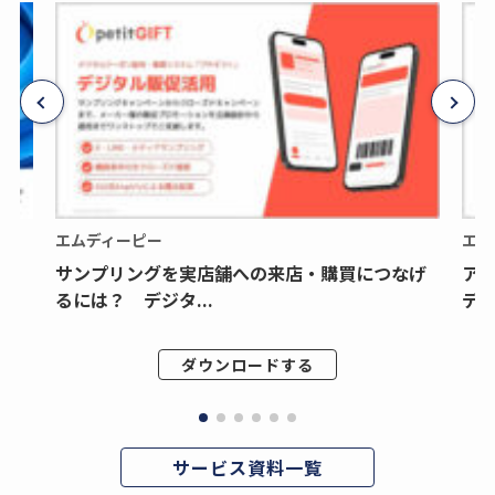
エムディーピー
エム
サンプリングを実店舗への来店・購買につなげ
ア
るには？ デジタ...
デジ
ダウンロードする
サービス資料一覧