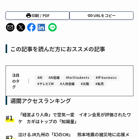
印刷 / PDF
URLをコピー
この記事を読んだ方におススメの記事
注目
#AI
#AI会議
#forStudents
#IP business
｜
のタ
#テレビCM
#人財会議
#広報
#転売
グ
週間アクセスランキング
「経営より人命」で空気一変 イオン会見が評価されたワ
ケ カギはトップの「知識量」
泣けるJR九州の「幻のCM」 熊本地震の被災地に応援メ