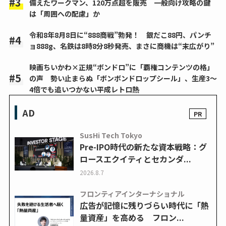
備えたワークマン、120万点超を販売 一般向け攻略の鍵
は「周囲への配慮」か
令和8年8月8日に“888商戦”勃発！ 銀だこ88円、パンチ
ョ888g、名鉄は8時8分8秒発売、まさに商機は“末広がり”
映画ちいかわ×正規“ボンドロ”に「覇権コンテンツの格」
の声 勢い止まらぬ「ボンボンドロップシール」、生産3～
4倍でも追いつかない平成レトロ熱
AD
SusHi Tech Tokyo
Pre-IPO時代の新たな資本戦略：グ
ロースエクイティとセカンダ...
2026.8.7
フロンティアインターナショナル
広告が記憶に残りづらい時代に「熱
量資産」を高める フロン...