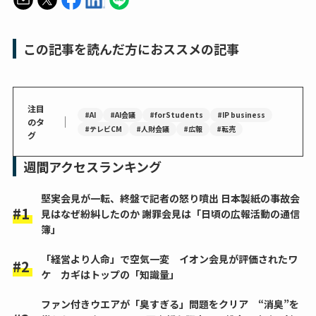
この記事を読んだ方におススメの記事
注目
#AI
#AI会議
#forStudents
#IP business
｜
のタ
#テレビCM
#人財会議
#広報
#転売
グ
週間アクセスランキング
堅実会見が一転、終盤で記者の怒り噴出 日本製紙の事故会
見はなぜ紛糾したのか 謝罪会見は「日頃の広報活動の通信
簿」
「経営より人命」で空気一変 イオン会見が評価されたワ
ケ カギはトップの「知識量」
ファン付きウエアが「臭すぎる」問題をクリア “消臭”を