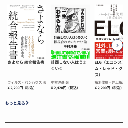
さよなら 統合報告書
計画しない人はうま
ELG（エコシステ
くいく
ム・レッド・グロ
ス）
ウィルズ・パンハウス 著
中村洋基 著
梅木俊成・井上拓海 
¥ 2,200円（税込）
¥ 2,420円（税込）
¥ 2,200円（税込）
もっと見る