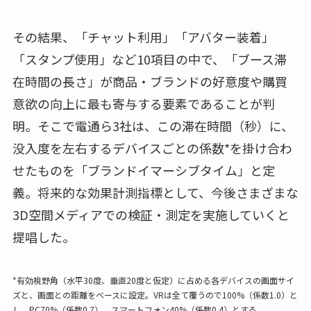
その結果、「チャット利用」「アバター装着」
「スタンプ使用」など10項目の中で、「ブース滞
在時間の長さ」が商品・ブランドの好意度や購買
意欲の向上に最も寄与する要素であることが判
明。そこで電通ら3社は、この滞在時間（秒）に、
没入度を左右するデバイスごとの係数*を掛け合わ
せたものを「ブランドイマーシブタイム」と定
義。将来的な効果計測指標として、今後さまざまな
3D空間メディアでの検証・測定を実施していくと
提唱した。
*有効視野角（水平30度、垂直20度と仮定）に占める各デバイスの画面サイ
ズと、画面との距離をベースに設定。VRは全て覆うので100%（係数1.0）と
し、PC70%（係数0.7）、スマートフォン40%（係数0.4）とする。