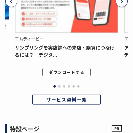
エムディーピー
エム
サンプリングを実店舗への来店・購買につなげ
ア
るには？ デジタ...
デジ
ダウンロードする
サービス資料一覧
特設ページ