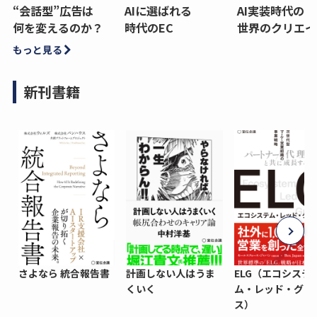
“会話型”広告は
AIに選ばれる
AI実装時代の
何を変えるのか？
時代のEC
世界のクリエイ
もっと見る
新刊書籍
さよなら 統合報告書
計画しない人はうま
ELG（エコシステ
くいく
ム・レッド・グロ
ス）