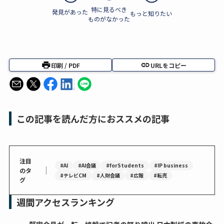
特に見るべき
発見があった
もっと知りたい
ものがなかった
印刷 / PDF
URLをコピー
この記事を読んだ方におススメの記事
注目
#AI
#AI会議
#forStudents
#IP business
｜
のタ
#テレビCM
#人財会議
#広報
#転売
グ
週間アクセスランキング