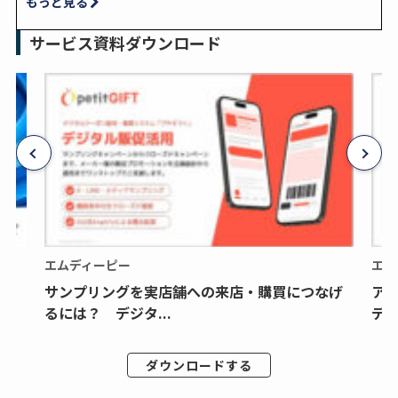
もっと見る
サービス資料ダウンロード
エムディーピー
エム
サンプリングを実店舗への来店・購買につなげ
ア
るには？ デジタ...
デジ
ダウンロードする