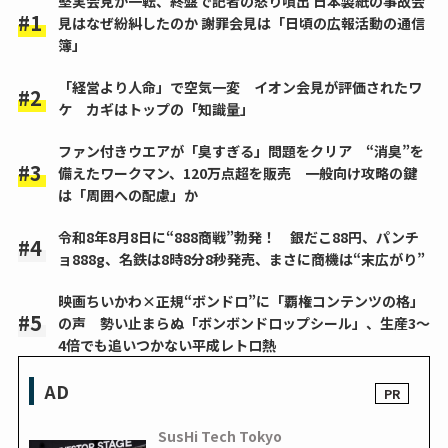
堅実会見が一転、終盤で記者の怒り噴出 日本製紙の事故会
見はなぜ紛糾したのか 謝罪会見は「日頃の広報活動の通信
簿」
「経営より人命」で空気一変 イオン会見が評価されたワ
ケ カギはトップの「知識量」
ファン付きウエアが「臭すぎる」問題をクリア “消臭”を
備えたワークマン、120万点超を販売 一般向け攻略の鍵
は「周囲への配慮」か
令和8年8月8日に“888商戦”勃発！ 銀だこ88円、パンチ
ョ888g、名鉄は8時8分8秒発売、まさに商機は“末広がり”
映画ちいかわ×正規“ボンドロ”に「覇権コンテンツの格」
の声 勢い止まらぬ「ボンボンドロップシール」、生産3～
4倍でも追いつかない平成レトロ熱
AD
SusHi Tech Tokyo