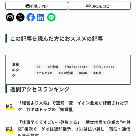
印刷 / PDF
URLをコピー
この記事を読んだ方におススメの記事
注目
#AI
#AI会議
#forStudents
#IP business
｜
のタ
#テレビCM
#人財会議
#広報
#転売
グ
週間アクセスランキング
「経営より人命」で空気一変 イオン会見が評価されたワ
ケ カギはトップの「知識量」
「仕事早くてすごい…尊敬する」 熊本地震で企業の“神対
応”相次ぐ ゲオは返却猶予、USJは払い戻し 宿泊・通信
も異例対応