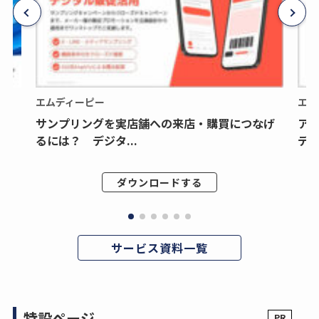
エムディーピー
エム
サンプリングを実店舗への来店・購買につなげ
ア
るには？ デジタ...
デジ
ダウンロードする
サービス資料一覧
特設ページ