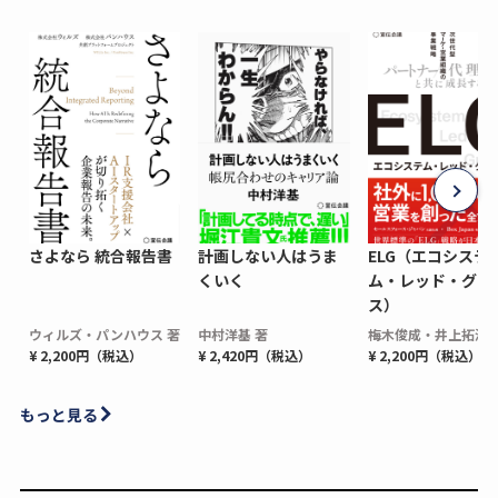
さよなら 統合報告書
計画しない人はうま
ELG（エコシステ
くいく
ム・レッド・グロ
ス）
ウィルズ・パンハウス 著
中村洋基 著
梅木俊成・井上拓海 
¥ 2,200円（税込）
¥ 2,420円（税込）
¥ 2,200円（税込）
もっと見る