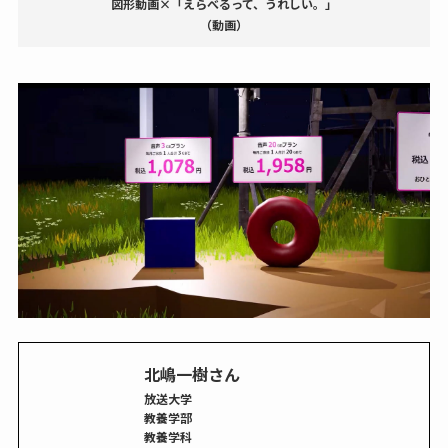
図形動画×「えらべるって、うれしい。」
（動画）
北嶋一樹さん
放送大学
教養学部
教養学科