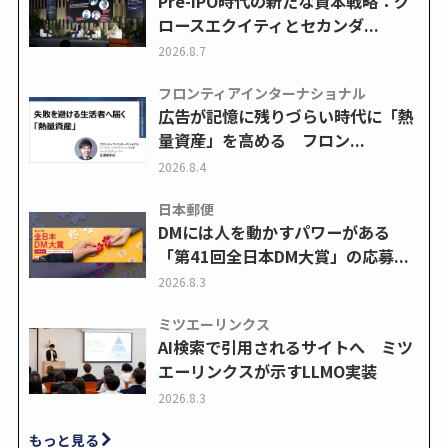
Pre-IPO時代の新たな資本戦略：グ
ロースエクイティとセカンダ...
2026.8.7
フロンティアインターナショナル
広告が記憶に残りづらい時代に「熱
量資産」を高める フロン...
2026.8.4
日本郵便
DMには人を動かすパワーがある
「第41回全日本DM大賞」の応募...
2026.8.3
ミツエーリンクス
AI検索で引用されるサイトへ ミツ
エーリンクスが示すLLMO実装
2026.8.3
もっと見る