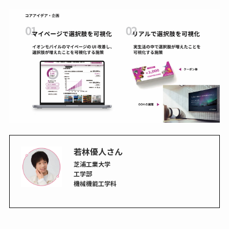
若林優人さん
芝浦工業大学
工学部
機械機能工学科