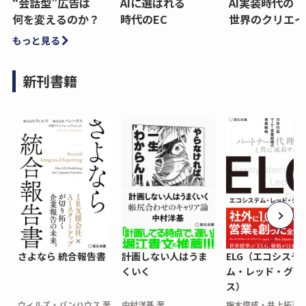
“会話型”広告は
AIに選ばれる
AI実装時代の
何を変えるのか？
時代のEC
世界のクリエイ
もっと見る
新刊書籍
さよなら 統合報告書
計画しない人はうま
ELG（エコシステ
くいく
ム・レッド・グロ
ス）
ウィルズ・パンハウス 著
中村洋基 著
梅木俊成・井上拓海 