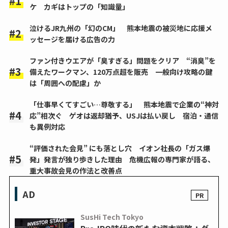
ケ カギはトップの「知識量」
泣けるJR九州の「幻のCM」 熊本地震の被災地に応援メ
ッセージを届ける広告の力
ファン付きウエアが「臭すぎる」問題をクリア “消臭”を
備えたワークマン、120万点超を販売 一般向け攻略の鍵
は「周囲への配慮」か
「仕事早くてすごい…尊敬する」 熊本地震で企業の“神対
応”相次ぐ ゲオは返却猶予、USJは払い戻し 宿泊・通信
も異例対応
“評価された会見” にも落とし穴 イオン社長の「ガス爆
発」発言が独り歩きした理由 危機広報の専門家が語る、
重大事故会見の作法と改善点
AD
SusHi Tech Tokyo