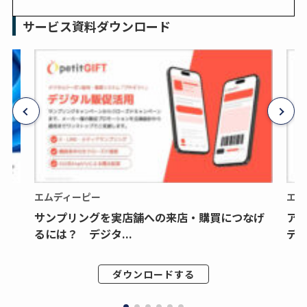
サービス資料ダウンロード
エムディーピー
エム
サンプリングを実店舗への来店・購買につなげ
ア
るには？ デジタ...
デジ
ダウンロードする