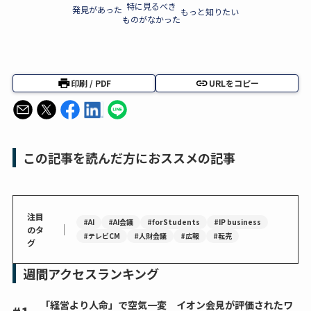
特に見るべき
発見があった
もっと知りたい
ものがなかった
印刷 / PDF
URLをコピー
この記事を読んだ方におススメの記事
注目
#AI
#AI会議
#forStudents
#IP business
｜
のタ
#テレビCM
#人財会議
#広報
#転売
グ
週間アクセスランキング
「経営より人命」で空気一変 イオン会見が評価されたワ