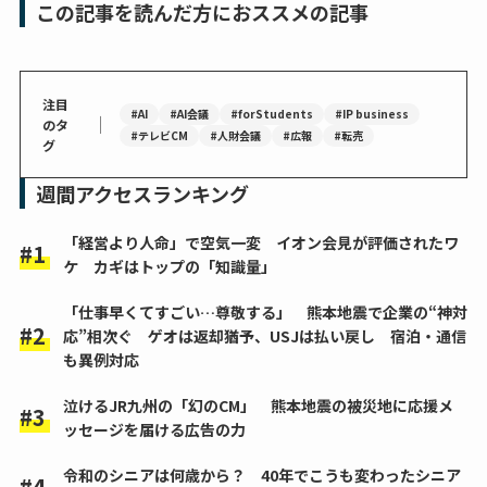
この記事を読んだ方におススメの記事
注目
#AI
#AI会議
#forStudents
#IP business
｜
のタ
#テレビCM
#人財会議
#広報
#転売
グ
週間アクセスランキング
「経営より人命」で空気一変 イオン会見が評価されたワ
ケ カギはトップの「知識量」
「仕事早くてすごい…尊敬する」 熊本地震で企業の“神対
応”相次ぐ ゲオは返却猶予、USJは払い戻し 宿泊・通信
も異例対応
泣けるJR九州の「幻のCM」 熊本地震の被災地に応援メ
ッセージを届ける広告の力
令和のシニアは何歳から？ 40年でこうも変わったシニア