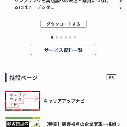
サンプリングを実店舗への来店・購買につなげ
ア
るには？ デジタ...
デジ
ダウンロードする
サービス資料一覧
特設ページ
キャリアアップナビ
【特集】顧客視点の企業変革ー挑戦す