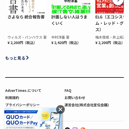
さよなら 統合報告書
計画しない人はうま
ELG（エコシステ
くいく
ム・レッド・グロ
ス）
ウィルズ・パンハウス 著
中村洋基 著
梅木俊成・井上拓海 
¥ 2,200円（税込）
¥ 2,420円（税込）
¥ 2,200円（税込）
もっと見る
AdverTimes.について
FAQ
利用規約
お問い合わせ
プライバシーポリシー
運営会社(株式会社宣伝会議)
利用者情報の外部送信について