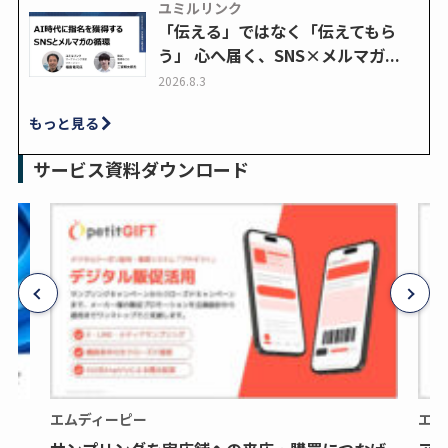
ユミルリンク
「伝える」ではなく「伝えてもら
う」 心へ届く、SNS×メルマガ...
2026.8.3
もっと見る
サービス資料ダウンロード
エムディーピー
エム