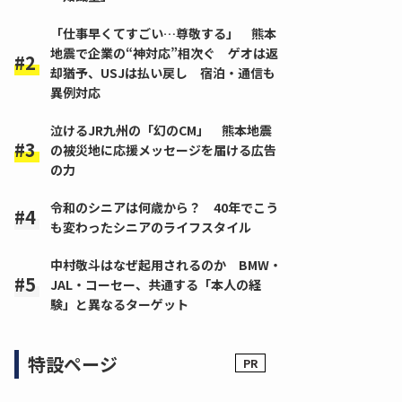
「仕事早くてすごい…尊敬する」 熊本
地震で企業の“神対応”相次ぐ ゲオは返
却猶予、USJは払い戻し 宿泊・通信も
異例対応
泣けるJR九州の「幻のCM」 熊本地震
の被災地に応援メッセージを届ける広告
の力
令和のシニアは何歳から？ 40年でこう
も変わったシニアのライフスタイル
中村敬斗はなぜ起用されるのか BMW・
JAL・コーセー、共通する「本人の経
験」と異なるターゲット
特設ページ