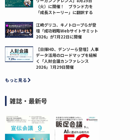
リーカンファレンス」8月25日
（火）に開催！ ブランド力を
「成長ストーリー」に翻訳する
江崎グリコ、キノトロープらが登
壇「成功戦略Webサイトサミット
2026」が7月22日に開催
【日揮HD、デンソーら登壇】人事
データ活用のロードマップを紐解
く「人財会議カンファレンス
2026」7月29日開催
もっと見る
雑誌・最新号