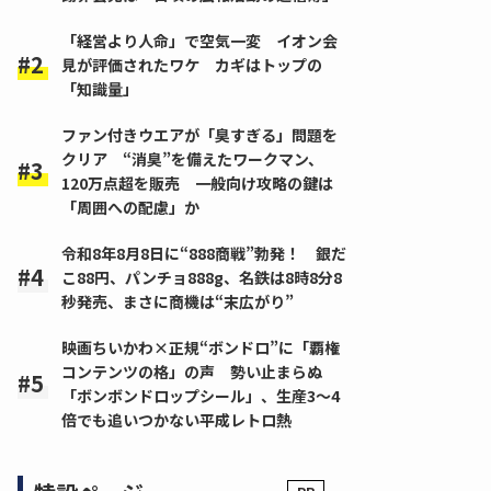
「経営より人命」で空気一変 イオン会
見が評価されたワケ カギはトップの
「知識量」
ファン付きウエアが「臭すぎる」問題を
クリア “消臭”を備えたワークマン、
120万点超を販売 一般向け攻略の鍵は
「周囲への配慮」か
令和8年8月8日に“888商戦”勃発！ 銀だ
こ88円、パンチョ888g、名鉄は8時8分8
秒発売、まさに商機は“末広がり”
映画ちいかわ×正規“ボンドロ”に「覇権
コンテンツの格」の声 勢い止まらぬ
「ボンボンドロップシール」、生産3～4
倍でも追いつかない平成レトロ熱