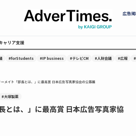
広告掲
キャリア支援
議
#forStudents
#IP business
#テレビCM
#人財会議
#広報
リーメイト「部長とは、」に最高賞 日本広告写真家協会の公募展
#大塚製薬
長とは、」に最高賞 日本広告写真家協