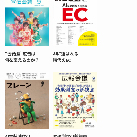
“会話型”広告は
AIに選ばれる
何を変えるのか？
時代のEC
AI実装時代の
効果測定の新視点