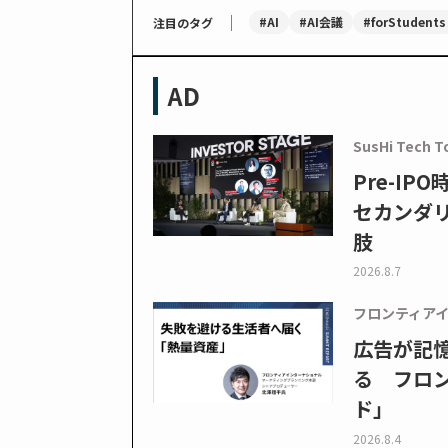
｜
#AI
#AI会議
#forStudents
注目のタグ
AD
SusHi Tech T
Pre-I
セカンダ
肢
2026.8.7
フロンティア
広告が記
る フロン
ド」
2026.8.4