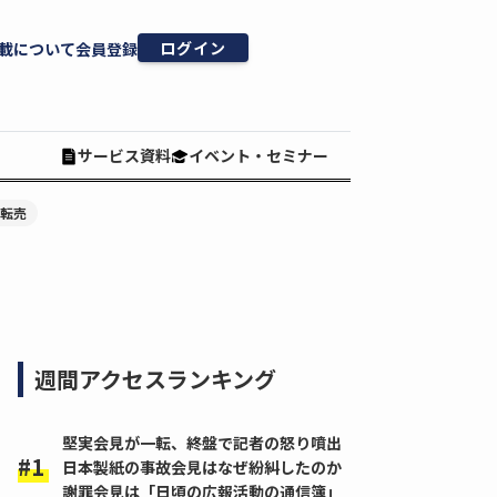
ログイン
載について
会員登録
サービス資料
イベント・セミナー
#転売
週間アクセスランキング
堅実会見が一転、終盤で記者の怒り噴出
日本製紙の事故会見はなぜ紛糾したのか
謝罪会見は「日頃の広報活動の通信簿」