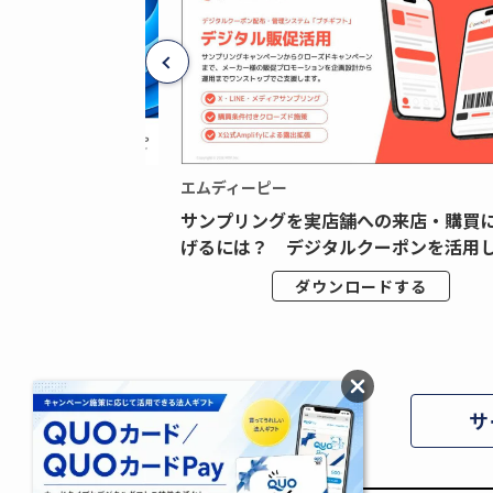
エムディーピー
広告データの“可視
サンプリングを実店舗への来店・購買
ジタル広告内製...
げるには？ デジタルクーポンを活用し.
ドする
ダウンロードする
サ