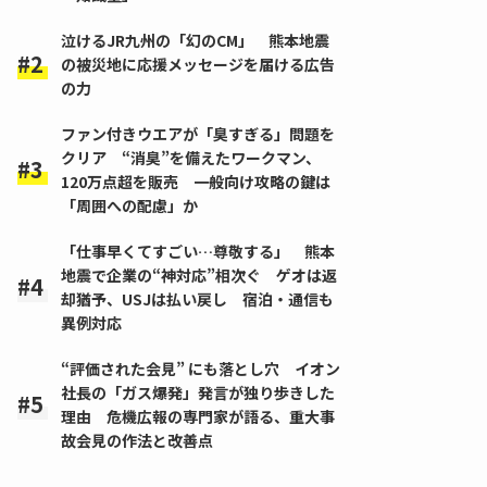
泣けるJR九州の「幻のCM」 熊本地震
の被災地に応援メッセージを届ける広告
の力
ファン付きウエアが「臭すぎる」問題を
クリア “消臭”を備えたワークマン、
120万点超を販売 一般向け攻略の鍵は
「周囲への配慮」か
「仕事早くてすごい…尊敬する」 熊本
地震で企業の“神対応”相次ぐ ゲオは返
却猶予、USJは払い戻し 宿泊・通信も
異例対応
“評価された会見” にも落とし穴 イオン
社長の「ガス爆発」発言が独り歩きした
理由 危機広報の専門家が語る、重大事
故会見の作法と改善点