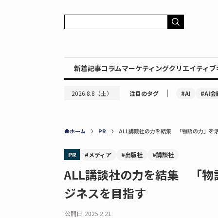
新着記事
コラム
マーケティング
クリエイティブ
｜
#AI
#AI会
2026.8.8（土）
注目のタグ
ホーム
PR
ALL講談社の力を結集 「物語の力」を
PR
#メディア
#出版社
#講談社
ALL講談社の力を結集 「
ジネスを目指す
公開日
2025.2.21